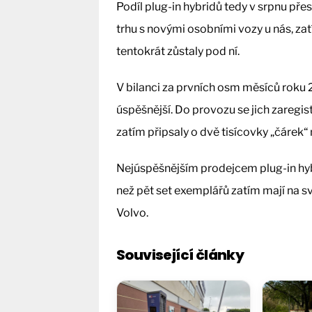
Podíl plug-in hybridů tedy v srpnu pře
trhu s novými osobními vozy u nás, za
tentokrát zůstaly pod ní.
V bilanci za prvních osm měsíců roku 
úspěšnější. Do provozu se jich zaregis
zatím připsaly o dvě tisícovky „čárek“
Nejúspěšnějším prodejcem plug-in hybr
než pět set exemplářů zatím mají na 
Volvo.
Související články