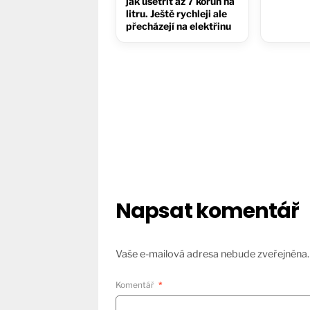
jak ušetřit až 7 korun na
litru. Ještě rychleji ale
přecházejí na elektřinu
Napsat komentář
Vaše e-mailová adresa nebude zveřejněna.
Komentář
*