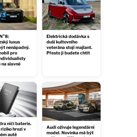
 N°8:
Elektrická dodávka s
zský luxus
duší kultovního
být nenápadný.
veterána stojí majlant.
obil pro
Přesto ji budete chtít
ndividualisty
 na slavné
dra ničí baterie.
Audi oživuje legendární
riziko hrozí v
model. Novinka má být
ném autě