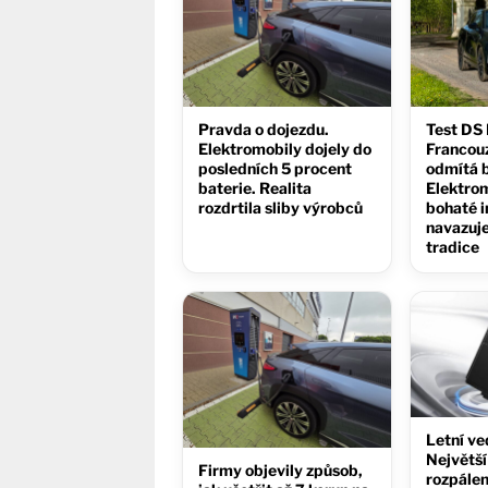
Pravda o dojezdu.
Test DS
Elektromobily dojely do
Francou
posledních 5 procent
odmítá 
baterie. Realita
Elektrom
rozdrtila sliby výrobců
bohaté i
navazuje
tradice
Letní ve
Největší 
Firmy objevily způsob,
rozpále