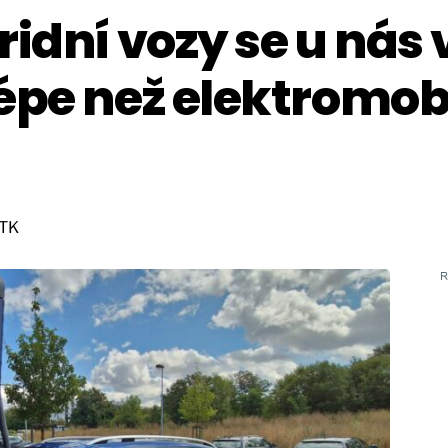
idní vozy se u nás 
épe než elektromob
ČTK