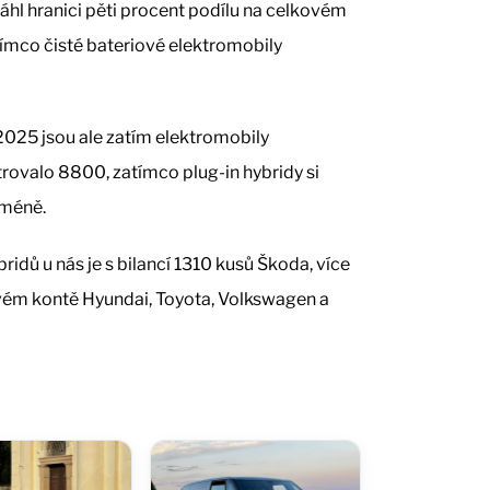
sáhl hranici pěti procent podílu na celkovém
tímco čisté bateriové elektromobily
2025 jsou ale zatím elektromobily
trovalo 8800, zatímco plug-in hybridy si
 méně.
idů u nás je s bilancí 1310 kusů Škoda, více
svém kontě Hyundai, Toyota, Volkswagen a