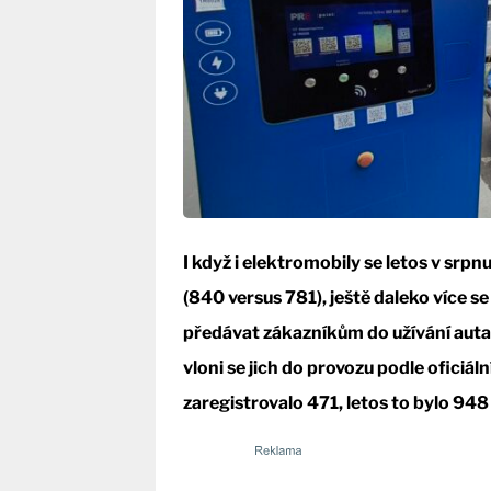
I když i elektromobily se letos v srp
(840 versus 781), ještě daleko více s
předávat zákazníkům do užívání auta
vloni se jich do provozu podle oficiá
zaregistrovalo 471, letos to bylo 948