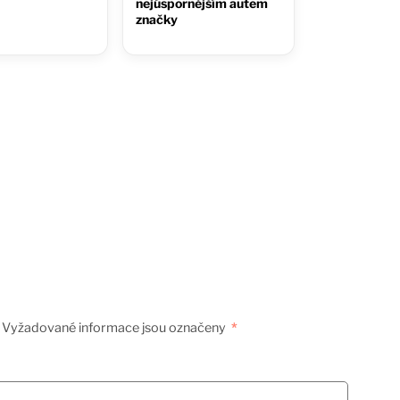
nejúspornějším autem
značky
Vyžadované informace jsou označeny
*