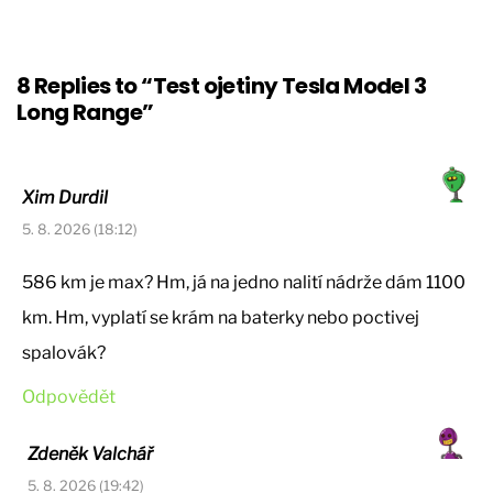
8 Replies to “Test ojetiny Tesla Model 3
Long Range”
Xim Durdil
5. 8. 2026 (18:12)
586 km je max? Hm, já na jedno nalití nádrže dám 1100
km. Hm, vyplatí se krám na baterky nebo poctivej
spalovák?
Odpovědět
Zdeněk Valchář
5. 8. 2026 (19:42)