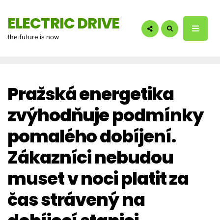
hledáte?:
ELECTRIC DRIVE
the future is now
Pražská energetika
zvýhodňuje podmínky
pomalého dobíjení.
Zákazníci nebudou
muset v noci platit za
čas strávený na