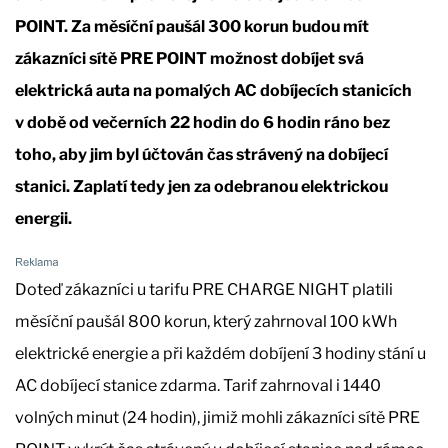
POINT. Za měsíční paušál 300 korun budou mít
zákazníci sítě PRE POINT možnost dobíjet svá
elektrická auta na pomalých AC dobíjecích stanicích
v době od večerních 22 hodin do 6 hodin ráno bez
toho, aby jim byl účtován čas strávený na dobíjecí
stanici. Zaplatí tedy jen za odebranou elektrickou
energii.
Doteď zákazníci u tarifu PRE CHARGE NIGHT platili
měsíční paušál 800 korun, který zahrnoval 100 kWh
elektrické energie a při každém dobíjení 3 hodiny stání u
AC dobíjecí stanice zdarma. Tarif zahrnoval i 1440
volných minut (24 hodin), jimiž mohli zákazníci sítě PRE