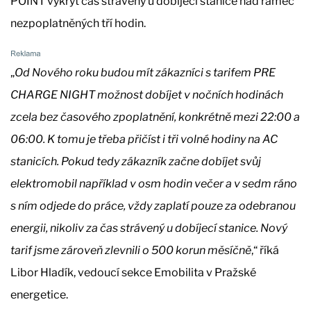
POINT vykrýt čas strávený u dobíjecí stanice nad rámec
nezpoplatněných tří hodin.
„
Od Nového roku budou mít zákazníci s tarifem PRE
CHARGE NIGHT možnost dobíjet v nočních hodinách
zcela bez časového zpoplatnění, konkrétně mezi 22:00 a
06:00. K tomu je třeba přičíst i tři volné hodiny na AC
stanicích. Pokud tedy zákazník začne dobíjet svůj
elektromobil například v osm hodin večer a v sedm ráno
s ním odjede do práce, vždy zaplatí pouze za odebranou
energii, nikoliv za čas strávený u dobíjecí stanice. Nový
tarif jsme zároveň zlevnili o 500 korun měsíčně
,“ říká
Libor Hladík, vedoucí sekce Emobilita v Pražské
energetice.