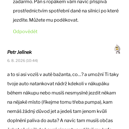
zadarmo. Pán s ropákem vám navíc přispívá
prostřednictvím spotřební daně na silnici po které
jezdíte. Můžete mu poděkovat.
Odpovědět
Petr Jelínek
6. 8. 2026 (10:44)
a to si asi vozíš v autě bažanta, co…? a umožní Ti taky
tvoje auto natankovat nádrž kdekoli v nákupáku
během nákupu nebo musíš nesmyslně jezdit někam
na nějaké místo (říkejme tomu třeba pumpa), kam
nemáš žádný důvod jet a jedeš tam jenom kvůli
doplnění paliva do auta? A navíc tam musíš občas