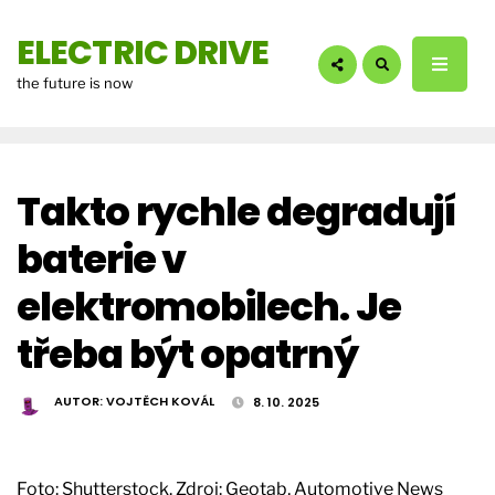
hledáte?:
ELECTRIC DRIVE
the future is now
Takto rychle degradují
baterie v
elektromobilech. Je
třeba být opatrný
AUTOR:
VOJTĚCH KOVÁL
8. 10. 2025
Foto: Shutterstock. Zdroj: Geotab, Automotive News