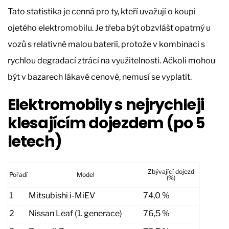
Tato statistika je cenná pro ty, kteří uvažují o koupi
ojetého elektromobilu. Je třeba být obzvlášť opatrný u
vozů s relativně malou baterií, protože v kombinaci s
rychlou degradací ztrácí na využitelnosti. Ačkoli mohou
být v bazarech lákavé cenově, nemusí se vyplatit.
Elektromobily s nejrychleji
klesajícím dojezdem (po 5
letech)
Zbývající dojezd
Pořadí
Model
(%)
1
Mitsubishi i-MiEV
74,0 %
2
Nissan Leaf (1. generace)
76,5 %