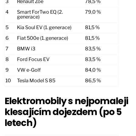
3
Renault Zoe
78,5 %
4
Smart ForTwo EQ (2.
79,0 %
generace)
5
Kia Soul EV (1. generace)
81,5 %
6
Fiat 500e (1. generace)
81,5 %
7
BMW i3
83,5 %
8
Ford Focus EV
83,5 %
9
VW e-Golf
84,0 %
10
Tesla Model S 85
86,5 %
Elektromobily s nejpomaleji
klesajícím dojezdem (po 5
letech)