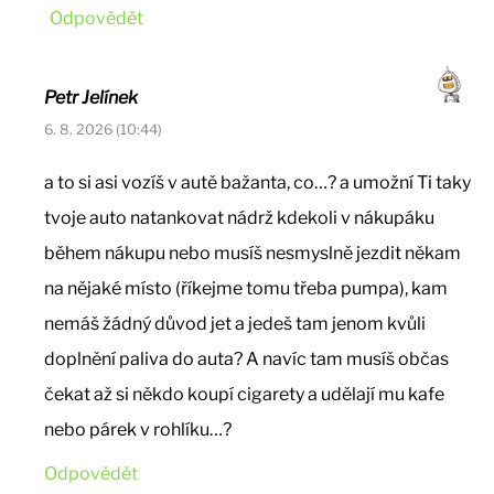
Odpovědět
Petr Jelínek
6. 8. 2026 (10:44)
a to si asi vozíš v autě bažanta, co…? a umožní Ti taky
tvoje auto natankovat nádrž kdekoli v nákupáku
během nákupu nebo musíš nesmyslně jezdit někam
na nějaké místo (říkejme tomu třeba pumpa), kam
nemáš žádný důvod jet a jedeš tam jenom kvůli
doplnění paliva do auta? A navíc tam musíš občas
čekat až si někdo koupí cigarety a udělají mu kafe
nebo párek v rohlíku…?
Odpovědět