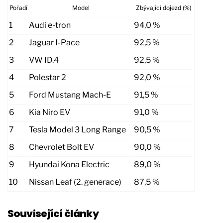
Pořadí
Model
Zbývající dojezd (%)
1
Audi e-tron
94,0 %
2
Jaguar I-Pace
92,5 %
3
VW ID.4
92,5 %
4
Polestar 2
92,0 %
5
Ford Mustang Mach-E
91,5 %
6
Kia Niro EV
91,0 %
7
Tesla Model 3 Long Range
90,5 %
8
Chevrolet Bolt EV
90,0 %
9
Hyundai Kona Electric
89,0 %
10
Nissan Leaf (2. generace)
87,5 %
Související články