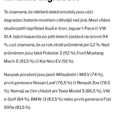
To znamená, že některé elektromobily jsou vůči
degradaci baterie mnohem citlivější než jiné. Mezi vítěze
studie patří například Audi e-tron, Jaguar I-Pace či VW
ID.4. Jejich kapacita po pěti letech zůstává na úrovni 94
%, což znamená, že za rok ztratí průměrně jen 1,2 %. Nad
průměrem jsou také Polestar 2 (92 %), Ford Mustang
Mach-E (91,5 %) či Kia Niro EV (91 %).
Naopak poražení jsou jasní: Mitsubishi i-MiEV (74 %),
první generace Nissan Leaf (76,5 %) či Renault Zoe (78,5
%). Nemají se čím chlubit ani Tesla Model S (86,5 %), VW
e-Golf (84 %), BMW i3 (83,5 %) nebo první generace Fiat
500e (81,5 %).