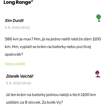
Long Range”
Xim Durdil
5. 8. 2026 (18:12)
586 km je max? Hm, já na jedno nalití nádrže dám 1100
km. Hm, vyplatí se krám na baterky nebo poctivej
spalovák?
Odpovědět
Zdeněk Valchář
5. 8. 2026 (19:42)
Já ten krám na baterky jednou nabiji a těch 1100 km
udělám za 8 stovek. Za kolik Vy?