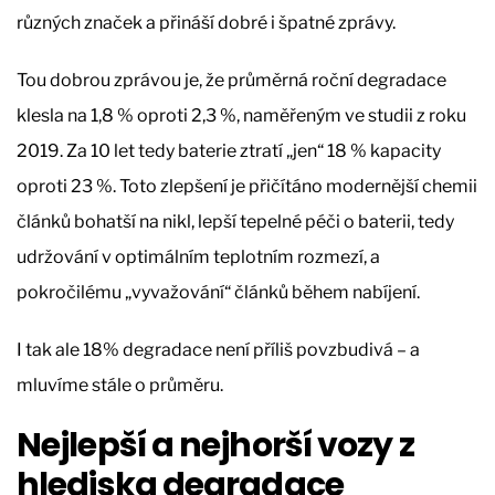
různých značek a přináší dobré i špatné zprávy.
Tou dobrou zprávou je, že průměrná roční degradace
klesla na 1,8 % oproti 2,3 %, naměřeným ve studii z roku
2019. Za 10 let tedy baterie ztratí „jen“ 18 % kapacity
oproti 23 %. Toto zlepšení je přičítáno modernější chemii
článků bohatší na nikl, lepší tepelné péči o baterii, tedy
udržování v optimálním teplotním rozmezí, a
pokročilému „vyvažování“ článků během nabíjení.
I tak ale 18% degradace není příliš povzbudivá – a
mluvíme stále o průměru.
Nejlepší a nejhorší vozy z
hlediska degradace