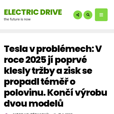
hledáte?:
ELECTRIC DRIVE
the future is now
Tesla v problémech: V
roce 2025 jí poprvé
klesly tržby a zisk se
propadl téměř o
polovinu. Končí výrobu
dvou modelů