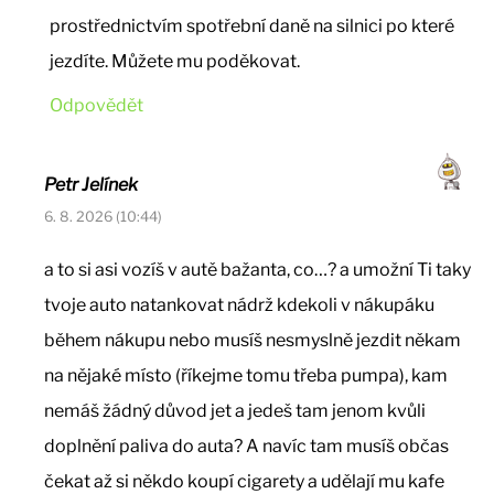
prostřednictvím spotřební daně na silnici po které
jezdíte. Můžete mu poděkovat.
Odpovědět
Petr Jelínek
6. 8. 2026 (10:44)
a to si asi vozíš v autě bažanta, co…? a umožní Ti taky
tvoje auto natankovat nádrž kdekoli v nákupáku
během nákupu nebo musíš nesmyslně jezdit někam
na nějaké místo (říkejme tomu třeba pumpa), kam
nemáš žádný důvod jet a jedeš tam jenom kvůli
doplnění paliva do auta? A navíc tam musíš občas
čekat až si někdo koupí cigarety a udělají mu kafe