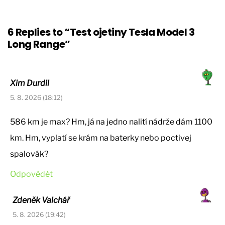
6 Replies to “Test ojetiny Tesla Model 3
Long Range”
Xim Durdil
5. 8. 2026 (18:12)
586 km je max? Hm, já na jedno nalití nádrže dám 1100
km. Hm, vyplatí se krám na baterky nebo poctivej
spalovák?
Odpovědět
Zdeněk Valchář
5. 8. 2026 (19:42)