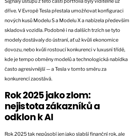
Signály ústupu z této části portfolia byly viditelné už
dříve. V Evropě Tesla přestala umožňovat konfiguraci
nových kusů Modelu S a Modelu X a nabízela především
skladová vozidla. Podobně i na dalších trzích se tyto
modely dostávaly do ústraní, ať už kvůli ekonomice
dovozu, nebo kvůli rostoucí konkurenci v luxusní třídě,
kde je tempo obměny modelů a technologická nabídka
často agresivnější — a Tesla v tomto směru za
konkurencí zaostává.
Rok 2025 jako zlom:
nejistota zákazníků a
odklon k AI
Rok 2025 tak nepůsobí jen jako slabší finanční rok, ale