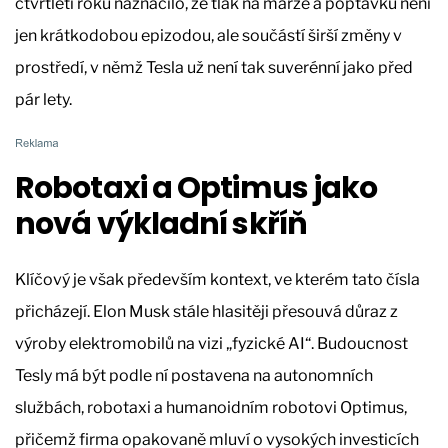
čtvrtletí roku naznačilo, že tlak na marže a poptávku není
jen krátkodobou epizodou, ale součástí širší změny v
prostředí, v němž Tesla už není tak suverénní jako před
pár lety.
Robotaxi a Optimus jako
nová výkladní skříň
Klíčový je však především kontext, ve kterém tato čísla
přicházejí. Elon Musk stále hlasitěji přesouvá důraz z
výroby elektromobilů na vizi „fyzické AI“. Budoucnost
Tesly má být podle ní postavena na autonomních
službách, robotaxi a humanoidním robotovi Optimus,
přičemž firma opakovaně mluví o vysokých investicích