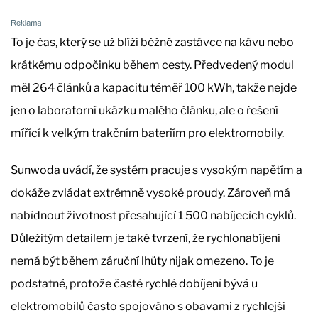
To je čas, který se už blíží běžné zastávce na kávu nebo
krátkému odpočinku během cesty. Předvedený modul
měl 264 článků a kapacitu téměř 100 kWh, takže nejde
jen o laboratorní ukázku malého článku, ale o řešení
mířící k velkým trakčním bateriím pro elektromobily.
Sunwoda uvádí, že systém pracuje s vysokým napětím a
dokáže zvládat extrémně vysoké proudy. Zároveň má
nabídnout životnost přesahující 1 500 nabíjecích cyklů.
Důležitým detailem je také tvrzení, že rychlonabíjení
nemá být během záruční lhůty nijak omezeno. To je
podstatné, protože časté rychlé dobíjení bývá u
elektromobilů často spojováno s obavami z rychlejší