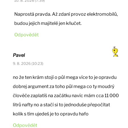
10. 8. 2026 (7:39)
Naprostá pravda. Až zdaní provoz elektromobilů,
budou jejich majitelé jen kňučet.
Odpovědět
Pavel
9. 8. 2026 (10:23)
no že ten krám stojí o půl mega více to je opravdu
dobrej argument za toho půl mega co ty moudrý
člověče zaplatíš na začátku navíc mám cca 11 000
litrů nafty no a stačí si to jednoduše přepočítat
kolik s tím ujedeš je to opravdu hafo
Odpovědět