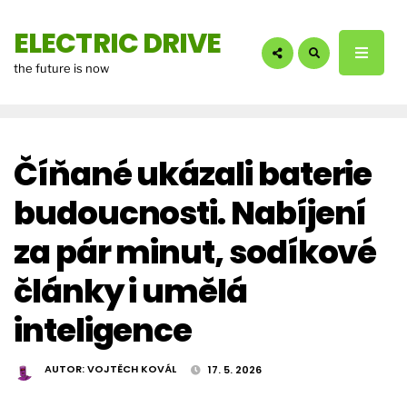
hledáte?:
ELECTRIC DRIVE
the future is now
Číňané ukázali baterie
budoucnosti. Nabíjení
za pár minut, sodíkové
články i umělá
inteligence
AUTOR:
VOJTĚCH KOVÁL
17. 5. 2026