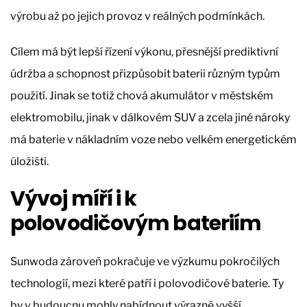
výrobu až po jejich provoz v reálných podmínkách.
Cílem má být lepší řízení výkonu, přesnější prediktivní
údržba a schopnost přizpůsobit baterii různým typům
použití. Jinak se totiž chová akumulátor v městském
elektromobilu, jinak v dálkovém SUV a zcela jiné nároky
má baterie v nákladním voze nebo velkém energetickém
úložišti.
Vývoj míří i k
polovodičovým bateriím
Sunwoda zároveň pokračuje ve výzkumu pokročilých
technologií, mezi které patří i polovodičové baterie. Ty
by v budoucnu mohly nabídnout výrazně vyšší