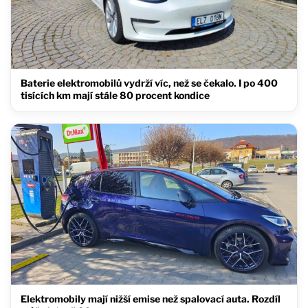
Baterie elektromobilů vydrží víc, než se čekalo. I po 400
tisících km mají stále 80 procent kondice
Elektromobily mají nižší emise než spalovací auta. Rozdíl