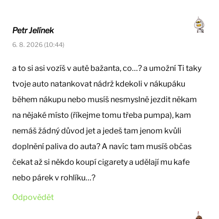
Petr Jelínek
6. 8. 2026 (10:44)
a to si asi vozíš v autě bažanta, co…? a umožní Ti taky
tvoje auto natankovat nádrž kdekoli v nákupáku
během nákupu nebo musíš nesmyslně jezdit někam
na nějaké místo (říkejme tomu třeba pumpa), kam
nemáš žádný důvod jet a jedeš tam jenom kvůli
doplnění paliva do auta? A navíc tam musíš občas
čekat až si někdo koupí cigarety a udělají mu kafe
nebo párek v rohlíku…?
Odpovědět