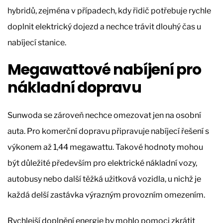
hybridů, zejména v případech, kdy řidič potřebuje rychle
doplnit elektrický dojezd a nechce trávit dlouhý čas u
nabíjecí stanice.
Megawattové nabíjení pro
nákladní dopravu
Sunwoda se zároveň nechce omezovat jen na osobní
auta. Pro komerční dopravu připravuje nabíjecí řešení s
výkonem až 1,44 megawattu. Takové hodnoty mohou
být důležité především pro elektrické nákladní vozy,
autobusy nebo další těžká užitková vozidla, u nichž je
každá delší zastávka výrazným provozním omezením.
Rychlejší doplnění energie by mohlo pomoci zkrátit