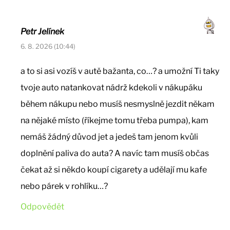
Petr Jelínek
6. 8. 2026 (10:44)
a to si asi vozíš v autě bažanta, co…? a umožní Ti taky
tvoje auto natankovat nádrž kdekoli v nákupáku
během nákupu nebo musíš nesmyslně jezdit někam
na nějaké místo (říkejme tomu třeba pumpa), kam
nemáš žádný důvod jet a jedeš tam jenom kvůli
doplnění paliva do auta? A navíc tam musíš občas
čekat až si někdo koupí cigarety a udělají mu kafe
nebo párek v rohlíku…?
Odpovědět