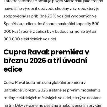
Tato transformace posiluje pozici Martorellu jako třetího
největšího výrobního závodu skupiny v Evropě, který je
zodpovědný za přibližně 25 % vozidel vyrobených ve
Španělsku, s cílem dosáhnout maximální kapacity 600
000 kusů ročně, z čehož by v budoucnu mohlo být až
300 000 elektrických vozidel.
Cupra Raval: premiéra v
březnu 2026 a tři úvodní
edice
Cupra Raval bude mít svou globální premiéru v
Barceloně v březnu 2026 a stane se prvním modelem z
rodiny elektrických městských vozidel, který se dostane
na trh. Díky výraznému designu a nekonvenčním prvkům