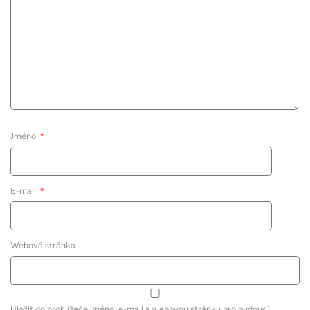
Jméno
*
E-mail
*
Webová stránka
Uložit do prohlížeče jméno, e-mail a webovou stránku pro budoucí