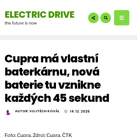
hledáte?:
ELECTRIC DRIVE
the future is now
Cupra má vlastní
baterkárnu, nová
baterie tu vznikne
každých 45 sekund
AUTOR:
VOJTĚCH KOVÁL
14. 12. 2025
Foto: Cupra. Zdroj: Cupra, ČTK