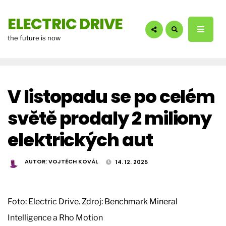
hledáte?:
ELECTRIC DRIVE
the future is now
V listopadu se po celém
světě prodaly 2 miliony
elektrických aut
AUTOR:
VOJTĚCH KOVÁL
14. 12. 2025
Foto: Electric Drive. Zdroj: Benchmark Mineral
Intelligence a Rho Motion