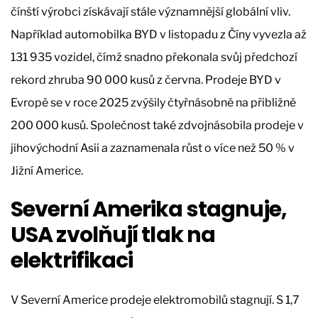
čínští výrobci získávají stále významnější globální vliv.
Například automobilka BYD v listopadu z Číny vyvezla až
131 935 vozidel, čímž snadno překonala svůj předchozí
rekord zhruba 90 000 kusů z června. Prodeje BYD v
Evropě se v roce 2025 zvýšily čtyřnásobně na přibližně
200 000 kusů. Společnost také zdvojnásobila prodeje v
jihovýchodní Asii a zaznamenala růst o více než 50 % v
Jižní Americe.
Severní Amerika stagnuje,
USA zvolňují tlak na
elektrifikaci
V Severní Americe prodeje elektromobilů stagnují. S 1,7