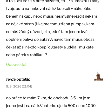
a to si asi vozíš v autě bažanta, co…? a umožní Ti taky
tvoje auto natankovat nádrž kdekoli v nákupáku
během nákupu nebo musíš nesmyslně jezdit někam
na nějaké místo (říkejme tomu třeba pumpa), kam
nemáš žádný důvod jet a jedeš tam jenom kvůli
doplnění paliva do auta? A navíc tam musíš občas
čekat až si někdo koupí cigarety a udělají mu kafe
nebo párek v rohlíku…?
Odpovědět
ferda optáhlo
8. 8. 2026 (21:04)
do práce to mám 7 km, do obchodu 3,5 km je mi
jedno jestli na nádrž/baterku ujedu 500 nebo 1000