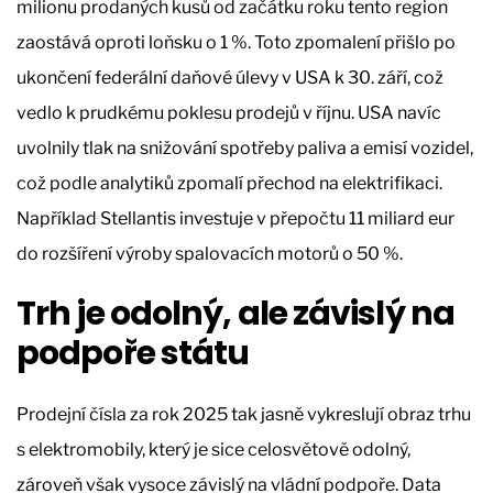
milionu prodaných kusů od začátku roku tento region
zaostává oproti loňsku o 1 %. Toto zpomalení přišlo po
ukončení federální daňové úlevy v USA k 30. září, což
vedlo k prudkému poklesu prodejů v říjnu. USA navíc
uvolnily tlak na snižování spotřeby paliva a emisí vozidel,
což podle analytiků zpomalí přechod na elektrifikaci.
Například Stellantis investuje v přepočtu 11 miliard eur
do rozšíření výroby spalovacích motorů o 50 %.
Trh je odolný, ale závislý na
podpoře státu
Prodejní čísla za rok 2025 tak jasně vykreslují obraz trhu
s elektromobily, který je sice celosvětově odolný,
zároveň však vysoce závislý na vládní podpoře. Data