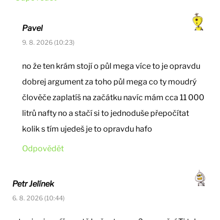
Pavel
9. 8. 2026 (10:23)
no že ten krám stojí o půl mega více to je opravdu
dobrej argument za toho půl mega co ty moudrý
člověče zaplatíš na začátku navíc mám cca 11 000
litrů nafty no a stačí si to jednoduše přepočítat
kolik s tím ujedeš je to opravdu hafo
Odpovědět
Petr Jelínek
6. 8. 2026 (10:44)