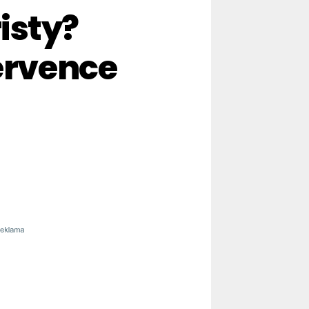
isty?
července