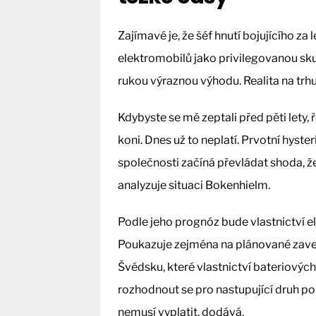
Zajímavé je, že šéf hnutí bojujícího za
elektromobilů jako privilegovanou sku
rukou výraznou výhodu. Realita na trh
Kdybyste se mě zeptali před pěti lety, 
koni. Dnes už to neplatí. Prvotní hyst
společnosti začíná převládat shoda, ž
analyzuje situaci Bokenhielm.
Podle jeho prognóz bude vlastnictví ele
Poukazuje zejména na plánované zaved
Švédsku, které vlastnictví bateriovýc
rozhodnout se pro nastupující druh p
nemusí vyplatit, dodává.