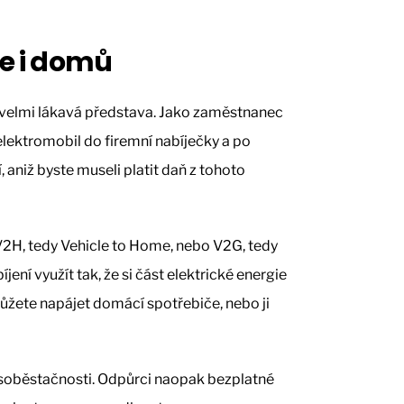
te i domů
o velmi lákavá představa. Jako zaměstnanec
 elektromobil do firemní nabíječky a po
, aniž byste museli platit daň z tohoto
V2H, tedy Vehicle to Home, nebo V2G, tedy
íjení využít tak, že si část elektrické energie
ůžete napájet domácí spotřebiče, nebo ji
 soběstačnosti. Odpůrci naopak bezplatné