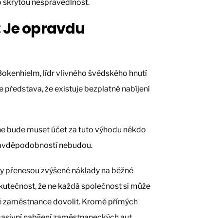
o skrytou nespravedlnost.
: Je opravdu
 Bokenhielm, lídr vlivného švédského hnutí
e představa, že existuje bezplatné nabíjení
ne bude muset účet za tuto výhodu někdo
pravděpodobností nebudou.
my přenesou zvýšené náklady na běžné
kutečnost, že ne každá společnost si může
své zaměstnance dovolit. Kromě přímých
 masivní nabíjení zaměstnaneckých aut