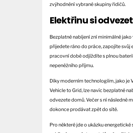
zvýhodnění vybrané skupiny řidičů.
Elektřinu si odveze
Bezplatné nabíjení zní minimálně jak
přijedete ráno do práce, zapojíte svůj
pracovní době odjíždíte s plnou baterií
nepeněžního příjmu.
Díky moderním technologiím, jako je 
Vehicle to Grid, lze navíc bezplatné nab
odvezete domů. Večer s ní následně m
dokonce prodávat zpět do sítě.
Pro některé jde o ukázku energetické