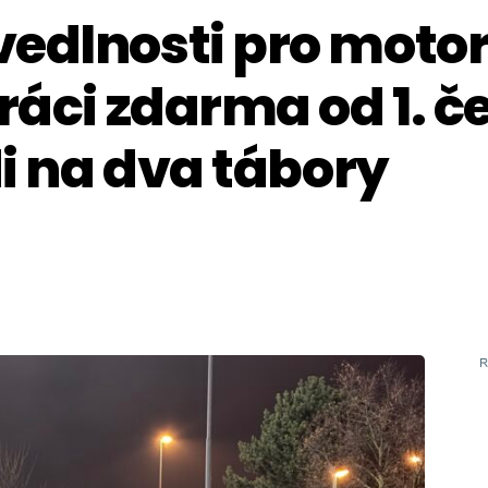
edlnosti pro motor
práci zdarma od 1. 
di na dva tábory