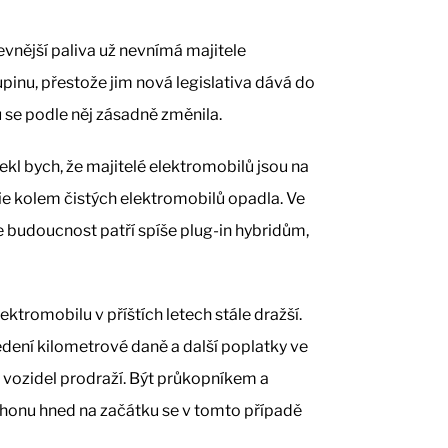
 levnější paliva už nevnímá majitele
pinu, přestože jim nová legislativa dává do
u se podle něj zásadně změnila.
řekl bych, že majitelé elektromobilů jsou na
erie kolem čistých elektromobilů opadla. Ve
e budoucnost patří spíše plug-in hybridům,
ktromobilu v příštích letech stále dražší.
ení kilometrové daně a další poplatky ve
h vozidel prodraží. Být průkopníkem a
ohonu hned na začátku se v tomto případě