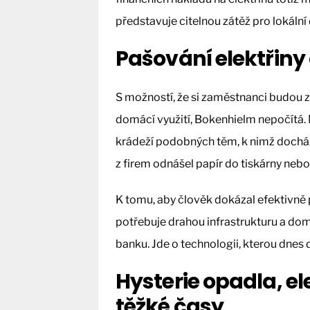
představuje citelnou zátěž pro lokální d
Pašování elektřiny
S možností, že si zaměstnanci budou z 
domácí využití, Bokenhielm nepočítá.
krádeží podobných těm, k nimž docház
z firem odnášel papír do tiskárny nebo
K tomu, aby člověk dokázal efektivně p
potřebuje drahou infrastrukturu a dom
banku. Jde o technologii, kterou dnes
Hysterie opadla, el
těžké časy