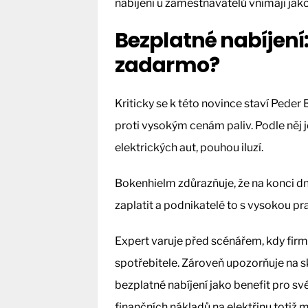
nabíjení u zaměstnavatelů vnímají jak
Bezplatné nabíjení
zadarmo?
Kriticky se k této novince staví Peder
proti vysokým cenám paliv. Podle něj j
elektrických aut, pouhou iluzí.
Bokenhielm zdůrazňuje, že na konci d
zaplatit a podnikatelé to s vysokou 
Expert varuje před scénářem, kdy fir
spotřebitele. Zároveň upozorňuje na s
bezplatné nabíjení jako benefit pro 
finančních nákladů na elektřinu totiž