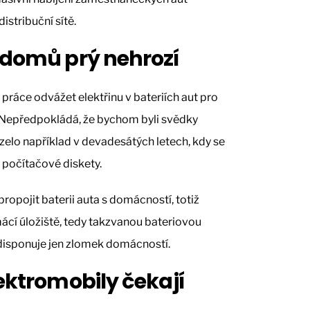
istribuční sítě.
 domů prý nehrozí
práce odvážet elektřinu v bateriích aut pro
 Nepředpokládá, že bychom byli svědky
elo například v devadesátých letech, kdy se
 počítačové diskety.
ropojit baterii auta s domácností, totiž
ácí úložiště, tedy takzvanou bateriovou
 disponuje jen zlomek domácností.
ektromobily čekají