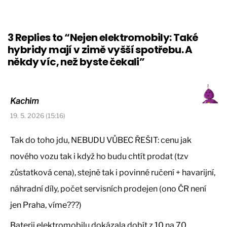
3 Replies to “Nejen elektromobily: Také
hybridy mají v zimě vyšší spotřebu. A
někdy víc, než byste čekali”
Kachim
19. 5. 2026 (15:16)
Tak do toho jdu, NEBUDU VŮBEC ŘEŠIT: cenu jak
nového vozu tak i když ho budu chtít prodat (tzv
zůstatková cena), stejně tak i povinné ručení + havarijní,
náhradní díly, počet servisních prodejen (ono ČR není
jen Praha, víme???)
Baterii elektromobilu dokázala dobít z 10 na 70