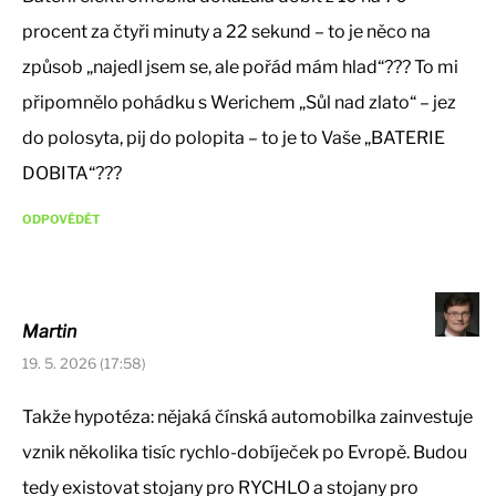
procent za čtyři minuty a 22 sekund – to je něco na
způsob „najedl jsem se, ale pořád mám hlad“??? To mi
připomnělo pohádku s Werichem „Sůl nad zlato“ – jez
do polosyta, pij do polopita – to je to Vaše „BATERIE
DOBITA“???
ODPOVĚDĚT
Martin
19. 5. 2026 (17:58)
Takže hypotéza: nějaká čínská automobilka zainvestuje
vznik několika tisíc rychlo-dobíječek po Evropě. Budou
tedy existovat stojany pro RYCHLO a stojany pro