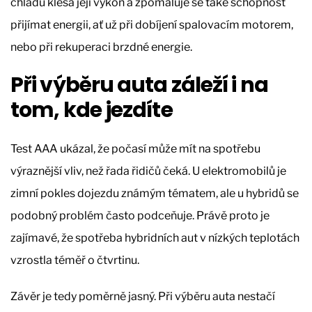
chladu klesá její výkon a zpomaluje se také schopnost
přijímat energii, ať už při dobíjení spalovacím motorem,
nebo při rekuperaci brzdné energie.
Při výběru auta záleží i na
tom, kde jezdíte
Test AAA ukázal, že počasí může mít na spotřebu
výraznější vliv, než řada řidičů čeká. U elektromobilů je
zimní pokles dojezdu známým tématem, ale u hybridů se
podobný problém často podceňuje. Právě proto je
zajímavé, že spotřeba hybridních aut v nízkých teplotách
vzrostla téměř o čtvrtinu.
Závěr je tedy poměrně jasný. Při výběru auta nestačí