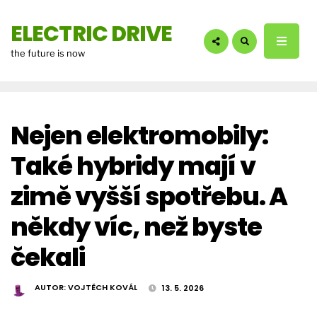
hledáte?:
ELECTRIC DRIVE
the future is now
Nejen elektromobily:
Také hybridy mají v
zimě vyšší spotřebu. A
někdy víc, než byste
čekali
AUTOR:
VOJTĚCH KOVÁL
13. 5. 2026