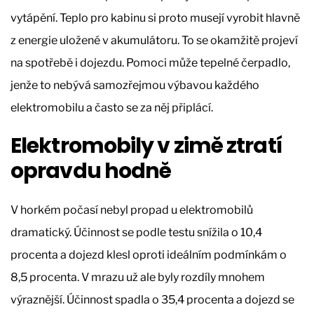
vytápění. Teplo pro kabinu si proto musejí vyrobit hlavně
z energie uložené v akumulátoru. To se okamžitě projeví
na spotřebě i dojezdu. Pomoci může tepelné čerpadlo,
jenže to nebývá samozřejmou výbavou každého
elektromobilu a často se za něj připlácí.
Elektromobily v zimě ztratí
opravdu hodně
V horkém počasí nebyl propad u elektromobilů
dramatický. Účinnost se podle testu snížila o 10,4
procenta a dojezd klesl oproti ideálním podmínkám o
8,5 procenta. V mrazu už ale byly rozdíly mnohem
výraznější. Účinnost spadla o 35,4 procenta a dojezd se