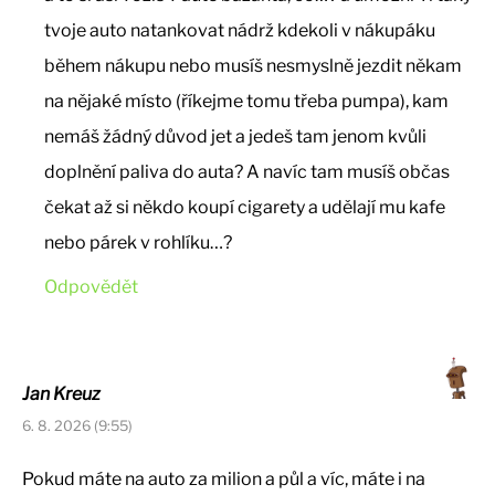
tvoje auto natankovat nádrž kdekoli v nákupáku
během nákupu nebo musíš nesmyslně jezdit někam
na nějaké místo (říkejme tomu třeba pumpa), kam
nemáš žádný důvod jet a jedeš tam jenom kvůli
doplnění paliva do auta? A navíc tam musíš občas
čekat až si někdo koupí cigarety a udělají mu kafe
nebo párek v rohlíku…?
Odpovědět
Jan Kreuz
6. 8. 2026 (9:55)
Pokud máte na auto za milion a půl a víc, máte i na