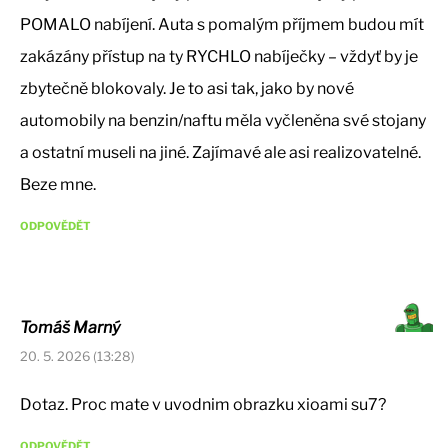
POMALO nabíjení. Auta s pomalým příjmem budou mít
zakázány přístup na ty RYCHLO nabíječky – vždyť by je
zbytečně blokovaly. Je to asi tak, jako by nové
automobily na benzin/naftu měla vyčleněna své stojany
a ostatní museli na jiné. Zajímavé ale asi realizovatelné.
Beze mne.
ODPOVĚDĚT
Tomáš Marný
20. 5. 2026 (13:28)
Dotaz. Proc mate v uvodnim obrazku xioami su7?
ODPOVĚDĚT