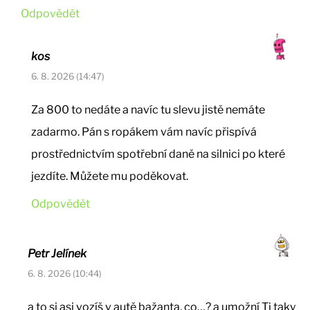
Odpovědět
kos
6. 8. 2026 (14:47)
Za 800 to nedáte a navíc tu slevu jistě nemáte
zadarmo. Pán s ropákem vám navíc přispívá
prostřednictvím spotřební daně na silnici po které
jezdíte. Můžete mu poděkovat.
Odpovědět
Petr Jelínek
6. 8. 2026 (10:44)
a to si asi vozíš v autě bažanta, co…? a umožní Ti taky