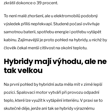
zkrátil dokonce o 39 procent.
To není malé zhoršení, ale u elektromobilů podobný
výsledek příliš nepřekvapí. Studené počasí ovlivňuje
samotnou baterii, spotřebu energie i potřebu vytápět
kabinu. Zajímavější je proto pohled na hybridy, u nichž by
člověk čekal menší citlivost na okolní teplotu.
Hybridy mají výhodu, ale ne
tak velkou
Na první pohled by hybridní auta měla mít v zimě lepší
pozici. Spalovací motor vytváří při provozu odpadní
teplo, které lze využít k vytápění interiéru. V praxi se to
skutečně děje, jenže ani tak se hybridy výraznému