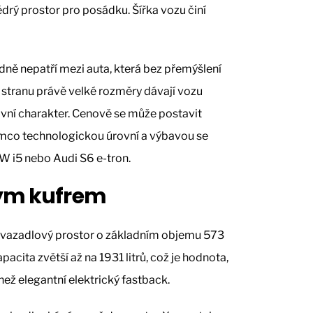
drý prostor pro posádku. Šířka vozu činí
ně nepatří mezi auta, která bez přemýšlení
 stranu právě velké rozměry dávají vozu
ovní charakter. Cenově se může postavit
tímco technologickou úrovní a výbavou se
W i5 nebo Audi S6 e-tron.
kým kufrem
avazadlový prostor o základním objemu 573
pacita zvětší až na 1931 litrů, což je hodnota,
ež elegantní elektrický fastback.