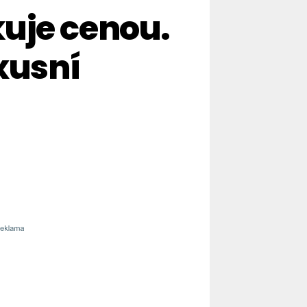
uje cenou.
xusní