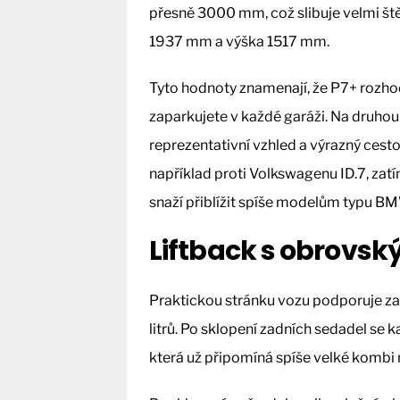
přesně 3000 mm, což slibuje velmi ště
1937 mm a výška 1517 mm.
Tyto hodnoty znamenají, že P7+ rozhod
zaparkujete v každé garáži. Na druhou
reprezentativní vzhled a výrazný cest
například proti Volkswagenu ID.7, za
snaží přiblížit spíše modelům typu BM
Liftback s obrovs
Praktickou stránku vozu podporuje z
litrů. Po sklopení zadních sedadel se ka
která už připomíná spíše velké kombi n