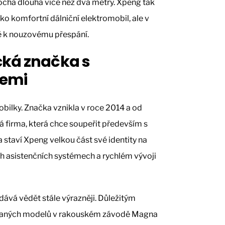
ocha dlouhá více než dva metry. Xpeng tak
ako komfortní dálniční elektromobil, ale v
é k nouzovému přespání.
cká značka s
cemi
bilky. Značka vznikla v roce 2014 a od
á firma, která chce soupeřit především s
staví Xpeng velkou část své identity na
ých asistenčních systémech a rychlém vývoji
ává vědět stále výrazněji. Důležitým
raných modelů v rakouském závodě Magna