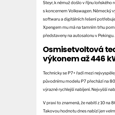
Steyr, k němuž došlo v říjnu loňskéh
s koncernem Volkswagen. Německý výr
softwaru a digitálních řešení potřebuje 
Xpengem mu má na tamním trhu pomoci
představeny na autosalonu v Pekingu.
Osmisetvoltová tec
výkonem až 446 k
Technicky se P7+ řadí mezi nejvyspělej
původnímu modelu P7 přechází na 800
výrazně rychlejší nabíjení. Nejvyšší n
V praxi to znamená, že nabití z 10 na 
Takovou hodnotu dnes nabízí jen velm