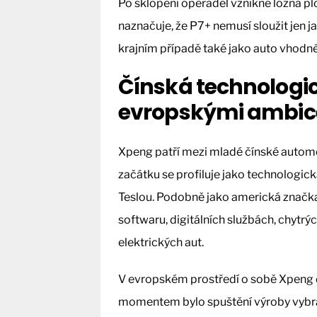
Po sklopení opěradel vznikne ložná pl
naznačuje, že P7+ nemusí sloužit jen j
krajním případě také jako auto vhodn
Čínská technologi
evropskými ambi
Xpeng patří mezi mladé čínské automo
začátku se profiluje jako technologick
Teslou. Podobně jako americká značka 
softwaru, digitálních službách, chytr
elektrických aut.
V evropském prostředí o sobě Xpeng d
momentem bylo spuštění výroby vyb