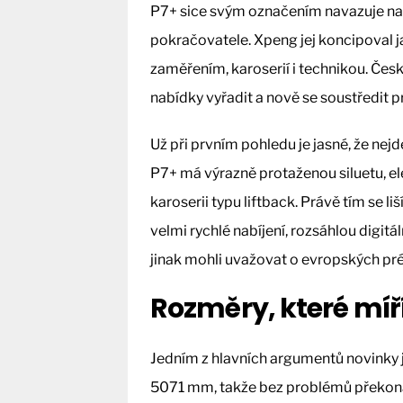
P7+ sice svým označením navazuje na
pokračovatele. Xpeng jej koncipoval 
zaměřením, karoserií i technikou. Čes
nabídky vyřadit a nově se soustředit p
Už při prvním pohledu je jasné, že ne
P7+ má výrazně protaženou siluetu, el
karoserii typu liftback. Právě tím se 
velmi rychlé nabíjení, rozsáhlou digitá
jinak mohli uvažovat o evropských pr
Rozměry, které míř
Jedním z hlavních argumentů novinky j
5071 mm, takže bez problémů překoná