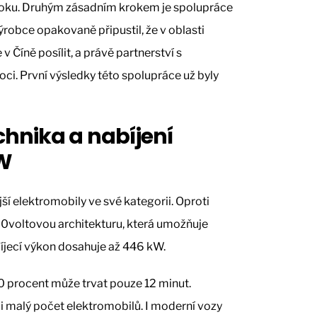
o roku. Druhým zásadním krokem je spolupráce
obce opakovaně připustil, že v oblasti
v Číně posílit, a právě partnerství s
. První výsledky této spolupráce už byly
hnika a nabíjení
W
ší elektromobily ve své kategorii. Oproti
voltovou architekturu, která umožňuje
abíjecí výkon dosahuje až 446 kW.
80 procent může trvat pouze 12 minut.
i malý počet elektromobilů. I moderní vozy