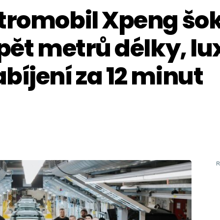
tromobil Xpeng šok
 pět metrů délky, lu
bíjení za 12 minut