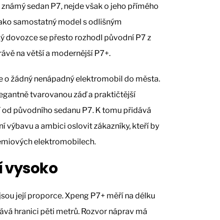
 známý sedan P7, nejde však o jeho přímého
jako samostatný model s odlišným
ký dovozce se přesto rozhodl původní P7 z
rávě na větší a modernější P7+.
jde o žádný nenápadný elektromobil do města.
egantně tvarovanou záď a praktičtější
liší od původního sedanu P7. K tomu přidává
lní výbavu a ambici oslovit zákazníky, kteří by
émiových elektromobilech.
í vysoko
sou její proporce. Xpeng P7+ měří na délku
vá hranici pěti metrů. Rozvor náprav má