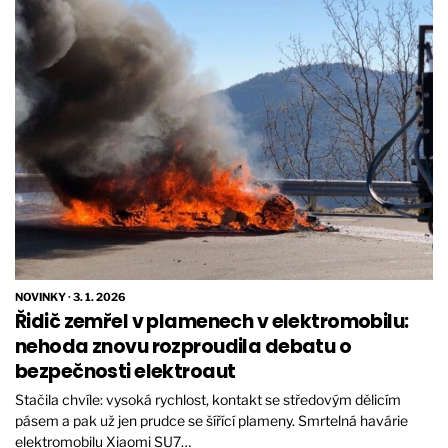
NOVINKY
·
3. 1. 2026
Řidič zemřel v plamenech v elektromobilu:
nehoda znovu rozproudila debatu o
bezpečnosti elektroaut
Stačila chvíle: vysoká rychlost, kontakt se středovým dělicím
pásem a pak už jen prudce se šířící plameny. Smrtelná havárie
elektromobilu Xiaomi SU7…