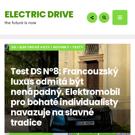
hledáte?:
ELECTRIC DRIVE
the future is now
DS
•
ELEKTRICKÉ VOZY
•
NOVINKY
•
TESTY
Test DS N°8: Francouzský
luxus odmítá být
nenápadný. Elektromobil
pro bohaté individualisty
navazuje na slavné
tradice
Test Audi A6 e
hybrid: Výkon ani