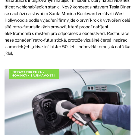
restauraci s integrovaným nabíjecím hubem, který nabízí více než
třicet rychlonabíjecích stanic. Nový koncept s názvem Tesla Diner
se nachází na slavném Santa Monica Boulevard ve čtvrti West
Hollywood a podle vyjádření firmy jde o první krok k vytvoření celé
sítě retro-futuristických provozů, které propojí nabíjení
elektromobilů s místem pro odpočinek a občerstvení. Restaurace
nese označení retro-futuristická, protože vizuálně čerpá inspiraci
z amerických „drive-in“ bister 50. let – odpovídá tomu jak nabídka
jídel,
INFRASTRUKTURA
•
NOVINKY
•
ZAJÍMAVOSTI