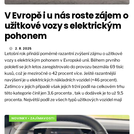
V Evropě i u nás roste zájem o
užitkové vozy s elektrickým
pohonem
2. 8. 2025
Letošní rok přináší poměrně razantní zvýšení zájmu o užitkové
vozy s elektrickým pohonem v Evropské unii. Během prvního
pololetí se jich letos zaregistrovalo do provozu bezmála 69 tisíc
kusů, což je meziročně o 42 procent více. Ještě razantnější
navýšení je u elektrických nákladních vozidel (+46 procent).
Zatímco v jejich případě však jejich tržní podíl na celkovém trhu
této kategorie činil jen 3,6 procenta , tak u dodávek je to už 9,5
procenta. Největší podíl ze všech typů užitkových vozidel mají
NOVINKY
•
ZAJÍMAVOSTI