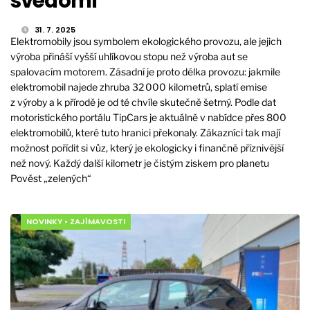
svědomí
31. 7. 2025
Elektromobily jsou symbolem ekologického provozu, ale jejich
výroba přináší vyšší uhlíkovou stopu než výroba aut se
spalovacím motorem. Zásadní je proto délka provozu: jakmile
elektromobil najede zhruba 32 000 kilometrů, splatí emise
z výroby a k přírodě je od té chvíle skutečně šetrný. Podle dat
motoristického portálu TipCars je aktuálně v nabídce přes 800
elektromobilů, které tuto hranici překonaly. Zákazníci tak mají
možnost pořídit si vůz, který je ekologicky i finančně příznivější
než nový. Každý další kilometr je čistým ziskem pro planetu
Pověst „zelených“
NOVINKY
•
ZAJÍMAVOSTI