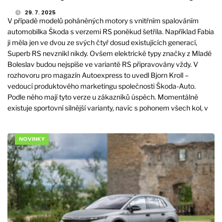
29. 7. 2025
V případě modelů poháněných motory s vnitřním spalováním
automobilka Škoda s verzemi RS poněkud šetřila. Například Fabia
ji měla jen ve dvou ze svých čtyř dosud existujících generací,
Superb RS nevznikl nikdy. Ovšem elektrické typy značky z Mladé
Boleslav budou nejspíše ve variantě RS připravovány vždy. V
rozhovoru pro magazín Autoexpress to uvedl Bjorn Kroll –
vedoucí produktového marketingu společnosti Škoda-Auto.
Podle něho mají tyto verze u zákazníků úspěch. Momentálně
existuje sportovní silnější varianty, navíc s pohonem všech kol, v
NOVINKY