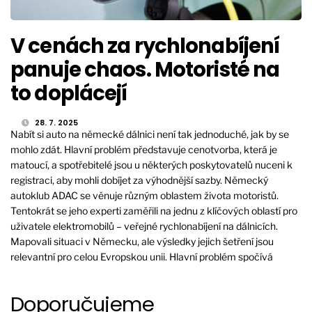
V cenách za rychlonabíjení
panuje chaos. Motoristé na
to doplácejí
28. 7. 2025
Nabít si auto na německé dálnici není tak jednoduché, jak by se
mohlo zdát. Hlavní problém představuje cenotvorba, která je
matoucí, a spotřebitelé jsou u některých poskytovatelů nuceni k
registraci, aby mohli dobíjet za výhodnější sazby. Německý
autoklub ADAC se věnuje různým oblastem života motoristů.
Tentokrát se jeho experti zaměřili na jednu z klíčových oblastí pro
uživatele elektromobilů – veřejné rychlonabíjení na dálnicích.
Mapovali situaci v Německu, ale výsledky jejich šetření jsou
relevantní pro celou Evropskou unii. Hlavní problém spočívá
Doporučujeme