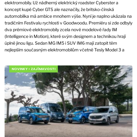
elektromobily. Už nádherný elektrický roadster Cyberster a
koncept kupé Cyber GTS ale naznačily, že britsko-čínská
automobilka má ambice mnohem výše. Nyní je naplno ukázala na
tradičním Festivalu rychlosti v Goodwoodu. Premiéru si zde odbyly
dva prémiové elektromobily zcela nové modelové řady IM
(Intelligence in Motion), které svým designem a technikou hrají
úplně jinou ligu. Sedan MG IM5 i SUV IM6 mají zatopit těm
nejlepším současným elektromobilům včetně Tesly Model 3 a
NOVINKY
•
ZAJÍMAVOSTI