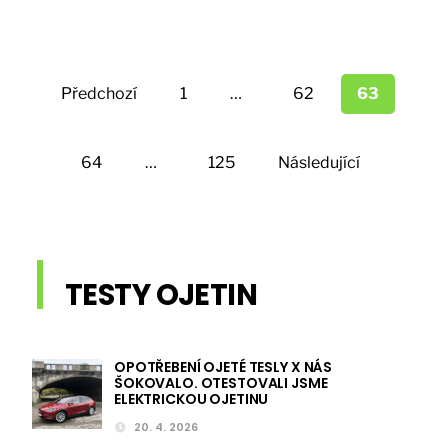
Stránkování
příspěvků
Předchozí
1
…
62
63
64
…
125
Následující
TESTY OJETIN
OPOTŘEBENÍ OJETÉ TESLY X NÁS
ŠOKOVALO. OTESTOVALI JSME
ELEKTRICKOU OJETINU
20. 4. 2026