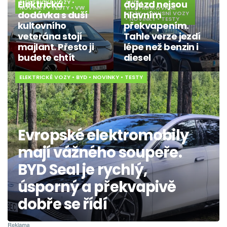
Elektrická
ELEKTRICKÉ VOZY
•
dojezd nejsou
AUDI
•
NOVINKY
•
TESTY
•
VW
ELEKTRIFIKOVANÉ
dodávka s duší
hlavním
VOZY
•
LUXUSNÍ VOZY
•
NOVINKY
•
TESTY
kultovního
překvapením.
veterána stojí
Tahle verze jezdí
majlant. Přesto ji
lépe než benzin i
budete chtít
diesel
ELEKTRICKÉ VOZY
•
BYD
•
NOVINKY
•
TESTY
Evropské elektromobily
mají vážného soupeře.
BYD Seal je rychlý,
úsporný a překvapivě
dobře se řídí