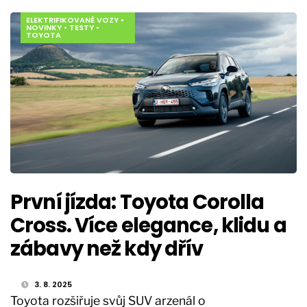
ELEKTRIFIKOVANÉ VOZY
•
NOVINKY
•
TESTY
•
TOYOTA
První jízda: Toyota Corolla
Cross. Více elegance, klidu a
zábavy než kdy dřív
3. 8. 2025
Toyota rozšiřuje svůj SUV arzenál o