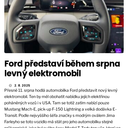
Ford představí během srpna
levný elektromobil
2. 8. 2025
Přesně 11. srpna hodlá automobilka Ford představit nový levný
elektromobil. Ten by měl obohatit nabídku jejích elektřinou
poháněných vozů i v USA. Tam se totiž zatím nabízí pouze
Mustang Mach-E, pick-up F-150 Lightning a velká dodávka E-
Transit. Podle nejvyššího šéfa značky s modrým oválem Jima
Farleyho se toto vozidlo má stát pro jeho automobilku stejně
průkopnické, jako byl svého času Model T. Tedy ten vůz, který se