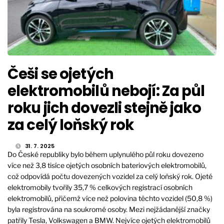
Češi se ojetých
elektromobilů nebojí: Za půl
roku jich dovezli stejně jako
za celý loňský rok
31. 7. 2025
Do České republiky bylo během uplynulého půl roku dovezeno
více než 3,8 tisíce ojetých osobních bateriových elektromobilů,
což odpovídá počtu dovezených vozidel za celý loňský rok. Ojeté
elektromobily tvořily 35,7 % celkových registrací osobních
elektromobilů, přičemž více než polovina těchto vozidel (50,8 %)
byla registrována na soukromé osoby. Mezi nejžádanější značky
patřily Tesla, Volkswagen a BMW. Nejvíce ojetých elektromobilů