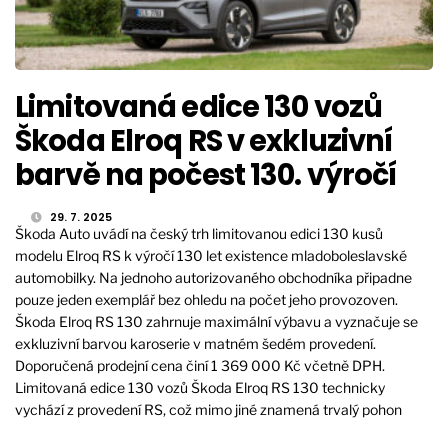
Limitovaná edice 130 vozů
Škoda Elroq RS v exkluzivní
barvě na počest 130. výročí
29. 7. 2025
Škoda Auto uvádí na český trh limitovanou edici 130 kusů
modelu Elroq RS k výročí 130 let existence mladoboleslavské
automobilky. Na jednoho autorizovaného obchodníka připadne
pouze jeden exemplář bez ohledu na počet jeho provozoven.
Škoda Elroq RS 130 zahrnuje maximální výbavu a vyznačuje se
exkluzivní barvou karoserie v matném šedém provedení.
Doporučená prodejní cena činí 1 369 000 Kč včetně DPH.
Limitovaná edice 130 vozů Škoda Elroq RS 130 technicky
vychází z provedení RS, což mimo jiné znamená trvalý pohon