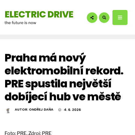
hledáte?:
ELECTRIC DRIVE
the future is now
Praha má nový
elektromobilní rekord.
PRE spustila největší
dobíjecí hub ve městě
AUTOR:
ONDŘEJ DAŇA
4. 6. 2026
Foto: PRE. Zdroj: PRE