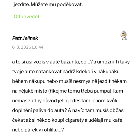
jezdíte. Můžete mu poděkovat.
Odpovědět
Petr Jelínek
6. 8. 2026 (10:44)
a to si asi vozíš v autě bažanta, co…? a umožní Ti taky
tvoje auto natankovat nádrž kdekoli v nákupáku
během nákupu nebo musíš nesmyslně jezdit někam
na nějaké místo (říkejme tomu třeba pumpa), kam
nemáš žádný důvod jet a jedeš tam jenom kvůli
doplnění paliva do auta? A navíc tam musíš občas
čekat až si někdo koupí cigarety a udělají mu kafe
nebo párek v rohlíku…?