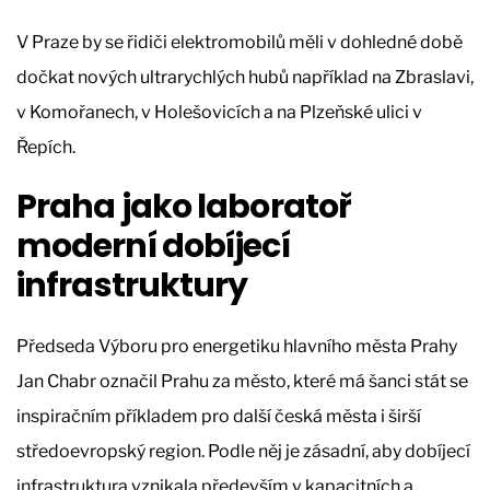
V Praze by se řidiči elektromobilů měli v dohledné době
dočkat nových ultrarychlých hubů například na Zbraslavi,
v Komořanech, v Holešovicích a na Plzeňské ulici v
Řepích.
Praha jako laboratoř
moderní dobíjecí
infrastruktury
Předseda Výboru pro energetiku hlavního města Prahy
Jan Chabr označil Prahu za město, které má šanci stát se
inspiračním příkladem pro další česká města i širší
středoevropský region. Podle něj je zásadní, aby dobíjecí
infrastruktura vznikala především v kapacitních a