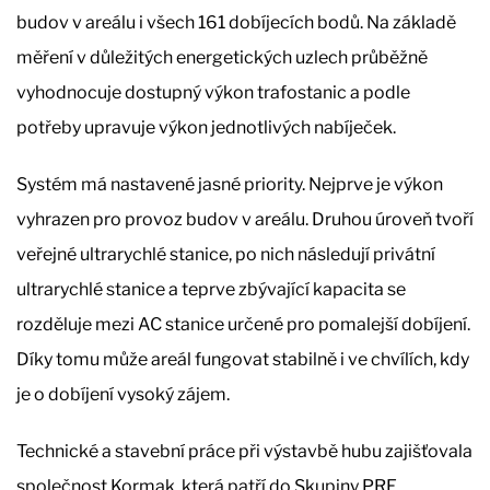
budov v areálu i všech 161 dobíjecích bodů. Na základě
měření v důležitých energetických uzlech průběžně
vyhodnocuje dostupný výkon trafostanic a podle
potřeby upravuje výkon jednotlivých nabíječek.
Systém má nastavené jasné priority. Nejprve je výkon
vyhrazen pro provoz budov v areálu. Druhou úroveň tvoří
veřejné ultrarychlé stanice, po nich následují privátní
ultrarychlé stanice a teprve zbývající kapacita se
rozděluje mezi AC stanice určené pro pomalejší dobíjení.
Díky tomu může areál fungovat stabilně i ve chvílích, kdy
je o dobíjení vysoký zájem.
Technické a stavební práce při výstavbě hubu zajišťovala
společnost Kormak, která patří do Skupiny PRE.