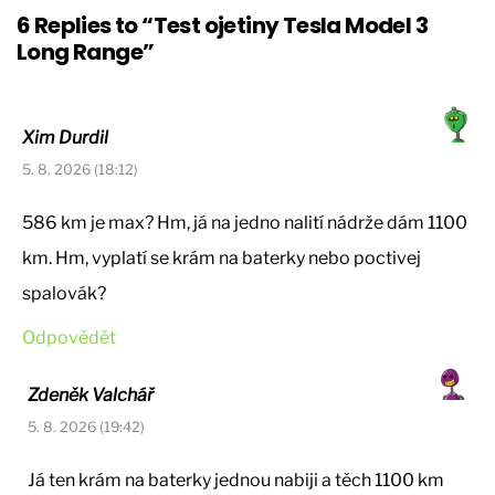
6 Replies to “Test ojetiny Tesla Model 3
Long Range”
Xim Durdil
5. 8. 2026 (18:12)
586 km je max? Hm, já na jedno nalití nádrže dám 1100
km. Hm, vyplatí se krám na baterky nebo poctivej
spalovák?
Odpovědět
Zdeněk Valchář
5. 8. 2026 (19:42)
Já ten krám na baterky jednou nabiji a těch 1100 km