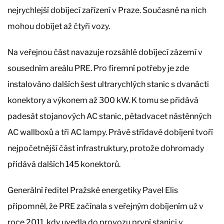
nejrychlejší dobíjecí zařízení v Praze. Současně na nich
mohou dobíjet až čtyři vozy.
Na veřejnou část navazuje rozsáhlé dobíjecí zázemí v
sousedním areálu PRE. Pro firemní potřeby je zde
instalováno dalších šest ultrarychlých stanic s dvanácti
konektory a výkonem až 300 kW. K tomu se přidává
padesát stojanových AC stanic, pětadvacet nástěnných
AC wallboxů a tři AC lampy. Právě střídavé dobíjení tvoří
nejpočetnější část infrastruktury, protože dohromady
přidává dalších 145 konektorů.
Generální ředitel Pražské energetiky Pavel Elis
připomněl, že PRE začínala s veřejným dobíjením už v
roce 2011, kdy uvedla do provozu první stanici v