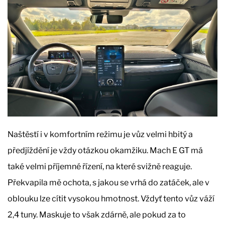
Naštěstí i v komfortním režimu je vůz velmi hbitý a
předjíždění je vždy otázkou okamžiku. Mach E GT má
také velmi příjemné řízení, na které svižně reaguje.
Překvapila mě ochota, s jakou se vrhá do zatáček, ale v
oblouku lze cítit vysokou hmotnost. Vždyť tento vůz váží
2,4 tuny. Maskuje to však zdárně, ale pokud za to