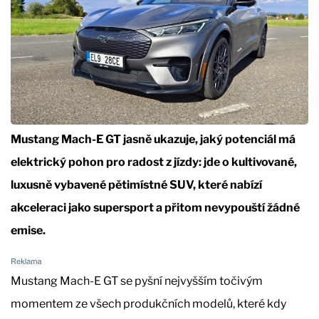
Mustang Mach-E GT jasně ukazuje, jaký potenciál má
elektrický pohon pro radost z jízdy: jde o kultivované,
luxusně vybavené pětimístné SUV, které nabízí
akceleraci jako supersport a přitom nevypouští žádné
emise.
Mustang Mach-E GT se pyšní nejvyšším točivým
momentem ze všech produkčních modelů, které kdy