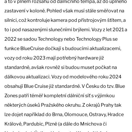
a to v plném rozsahu od dálničního tempa, až do úplného
zastavení v koloně. Pohled však musí stále směřovat na
silnici, což kontroluje kamera pod přístrojovým štítem, a
to i pod nasazenými slunečními brýlemi. Vozy z let 2021 a
2022 se sadou Technology nebo Technology Plus se
funkce BlueCruise dočkají s budoucími aktualizacemi,
vozy od roku 2023 mají potřebný hardware již
standardně, avšak rovněž si budou muset počkat na
dálkovou aktualizaci. Vozy od modelového roku 2024
obsahují Blue Cruise již standardně. V Česku do tzv. Blue
Zones patří téměř kompletní dálniční síť s výjimkou
některých úseků Pražského okruhu. Z okrajů Prahy tak
lze dojet například do Brna, Olomouce, Ostravy, Hradce
Králové, Pardubic, Plzně (a dále do Mnichova či