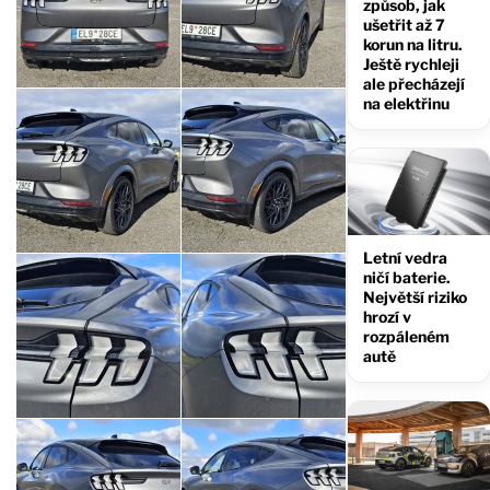
způsob, jak
ušetřit až 7
korun na litru.
Ještě rychleji
ale přecházejí
na elektřinu
Letní vedra
ničí baterie.
Největší riziko
hrozí v
rozpáleném
autě