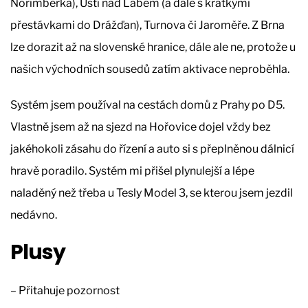
Norimberka), Ústí nad Labem (a dále s krátkými
přestávkami do Drážďan), Turnova či Jaroměře. Z Brna
lze dorazit až na slovenské hranice, dále ale ne, protože u
našich východních sousedů zatím aktivace neproběhla.
Systém jsem používal na cestách domů z Prahy po D5.
Vlastně jsem až na sjezd na Hořovice dojel vždy bez
jakéhokoli zásahu do řízení a auto si s přeplněnou dálnicí
hravě poradilo. Systém mi přišel plynulejší a lépe
naladěný než třeba u Tesly Model 3, se kterou jsem jezdil
nedávno.
Plusy
– Přitahuje pozornost