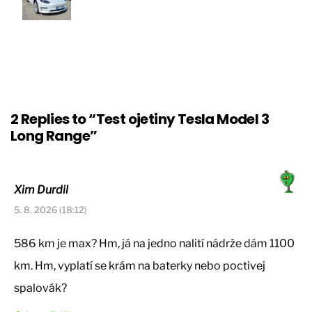
2 Replies to “Test ojetiny Tesla Model 3
Long Range”
Xim Durdil
5. 8. 2026 (18:12)
586 km je max? Hm, já na jedno nalití nádrže dám 1100
km. Hm, vyplatí se krám na baterky nebo poctivej
spalovák?