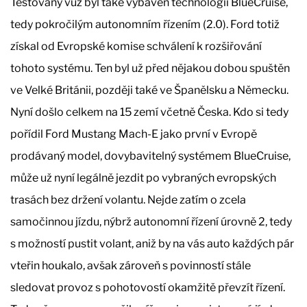
Testovaný vůz byl také vybaven technologii BlueCruise,
tedy pokročilým autonomním řízením (2.0). Ford totiž
získal od Evropské komise schválení k rozšiřování
tohoto systému. Ten byl už před nějakou dobou spuštěn
ve Velké Británii, později také ve Španělsku a Německu.
Nyní došlo celkem na 15 zemí včetně Česka. Kdo si tedy
pořídil Ford Mustang Mach-E jako první v Evropě
prodávaný model, dovybavitelný systémem BlueCruise,
může už nyní legálně jezdit po vybraných evropských
trasách bez držení volantu. Nejde zatím o zcela
samočinnou jízdu, nýbrž autonomní řízení úrovně 2, tedy
s možností pustit volant, aniž by na vás auto každých pár
vteřin houkalo, avšak zároveň s povinností stále
sledovat provoz s pohotovostí okamžitě převzít řízení.