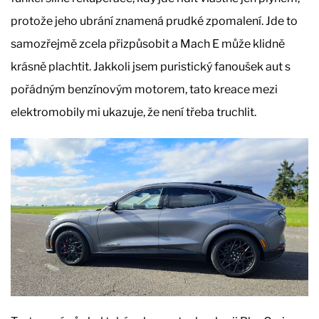
protože jeho ubrání znamená prudké zpomalení. Jde to
samozřejmě zcela přizpůsobit a Mach E může klidně
krásně plachtit. Jakkoli jsem puristický fanoušek aut s
pořádným benzínovým motorem, tato kreace mezi
elektromobily mi ukazuje, že není třeba truchlit.