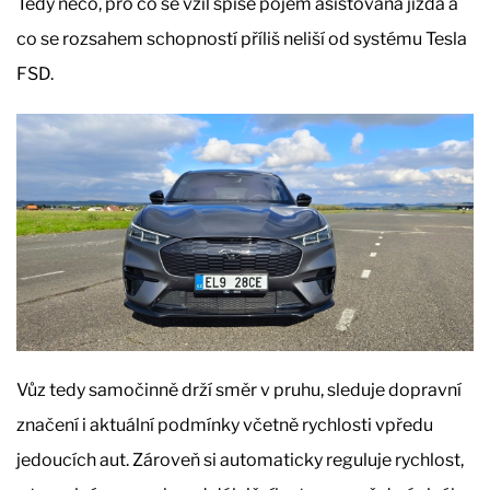
Tedy něco, pro co se vžil spíše pojem asistovaná jízda a
co se rozsahem schopností příliš neliší od systému Tesla
FSD.
Vůz tedy samočinně drží směr v pruhu, sleduje dopravní
značení i aktuální podmínky včetně rychlosti vpředu
jedoucích aut. Zároveň si automaticky reguluje rychlost,