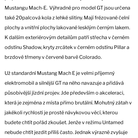
Mustangu Mach-E. Výhradně pro model GT jsou určena
také 20palcová kola z lehké slitiny. Mají frézované čelní
plochy a vnitřní plochy lakované lesklým černým lakem.
K dalším exteriérovým detailům patří střecha v černém
odstínu Shadow, kryty zrcátek v černém odstínu Pillar a
brzdové třmeny v červené barvě Colorado.
Už standardní Mustang Mach E je velmi příjemný
elektromobil a silnější GT na něho navazuje a přidává
působivější jízdní projev. Jde především o akceleraci,
která je zejména z místa přímo brutální. Mohutný zátah v
jakékoli rychlosti je prostě návykovou věcí, kterou
budete chtít pořád zkoušet. Jenže v režimu Untamed
nebude chtít jezdit příliš často. Jednak výrazně zvyšuje