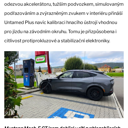
odezvou akcelerátoru, tužším podvozkem, simulovaným
podřazováním a zvýrazněným zvukem v interiéru přináší
Untamed Plus navíc kalibraci hnacího ústrojí vhodnou
pro jízdu na závodním okruhu. Tomu je přizpůsobena i
citlivost protiprokluzové a stabilizační elektroniky.