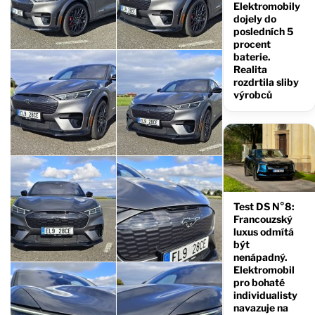
Elektromobily
dojely do
posledních 5
procent
baterie.
Realita
rozdrtila sliby
výrobců
Test DS N°8:
Francouzský
luxus odmítá
být
nenápadný.
Elektromobil
pro bohaté
individualisty
navazuje na