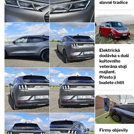
slavné tradice
Elektrická
dodávka s duší
kultovního
veterána stojí
majlant.
Přesto ji
budete chtít
Firmy objevily