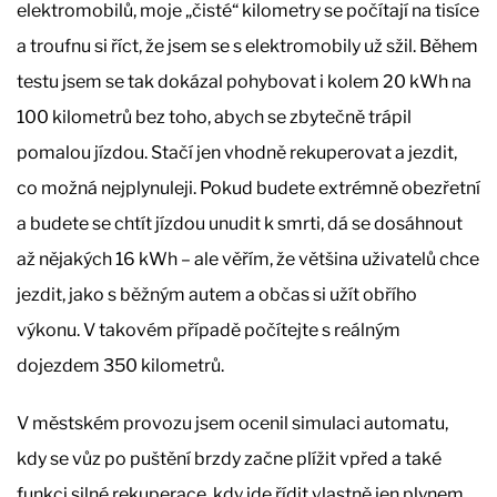
elektromobilů, moje „čisté“ kilometry se počítají na tisíce
a troufnu si říct, že jsem se s elektromobily už sžil. Během
testu jsem se tak dokázal pohybovat i kolem 20 kWh na
100 kilometrů bez toho, abych se zbytečně trápil
pomalou jízdou. Stačí jen vhodně rekuperovat a jezdit,
co možná nejplynuleji. Pokud budete extrémně obezřetní
a budete se chtít jízdou unudit k smrti, dá se dosáhnout
až nějakých 16 kWh – ale věřím, že většina uživatelů chce
jezdit, jako s běžným autem a občas si užít obřího
výkonu. V takovém případě počítejte s reálným
dojezdem 350 kilometrů.
V městském provozu jsem ocenil simulaci automatu,
kdy se vůz po puštění brzdy začne plížit vpřed a také
funkci silné rekuperace, kdy jde řídit vlastně jen plynem,