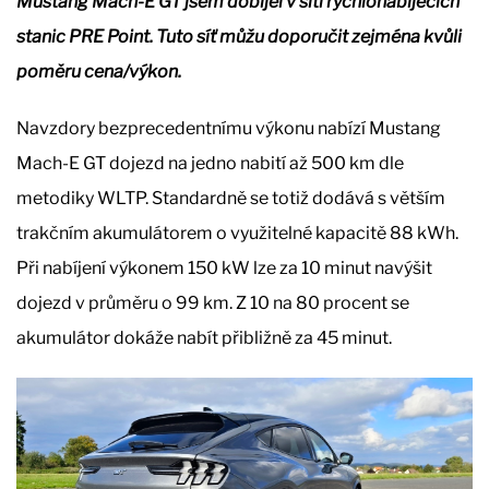
Mustang Mach-E GT jsem dobíjel v síti rychlonabíjecích
stanic PRE Point. Tuto síť můžu doporučit zejména kvůli
poměru cena/výkon.
Navzdory bezprecedentnímu výkonu nabízí Mustang
Mach-E GT dojezd na jedno nabití až 500 km dle
metodiky WLTP. Standardně se totiž dodává s větším
trakčním akumulátorem o využitelné kapacitě 88 kWh.
Při nabíjení výkonem 150 kW lze za 10 minut navýšit
dojezd v průměru o 99 km. Z 10 na 80 procent se
akumulátor dokáže nabít přibližně za 45 minut.