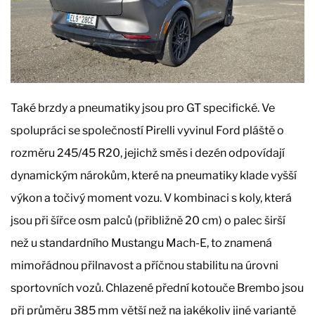
Také brzdy a pneumatiky jsou pro GT specifické. Ve
spolupráci se společností Pirelli vyvinul Ford pláště o
rozměru 245/45 R20, jejichž směs i dezén odpovídají
dynamickým nárokům, které na pneumatiky klade vyšší
výkon a točivý moment vozu. V kombinaci s koly, která
jsou při šířce osm palců (přibližně 20 cm) o palec širší
než u standardního Mustangu Mach-E, to znamená
mimořádnou přilnavost a příčnou stabilitu na úrovni
sportovních vozů. Chlazené přední kotouče Brembo jsou
při průměru 385 mm větší než na jakékoliv jiné variantě