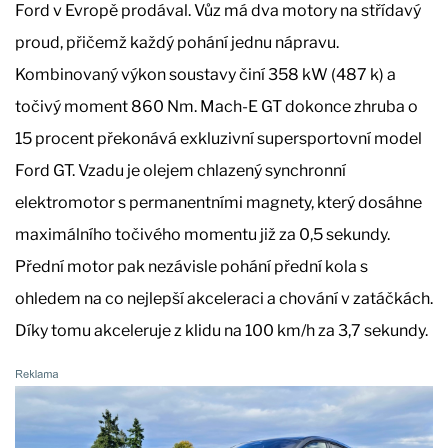
Ford v Evropě prodával. Vůz má dva motory na střídavý
proud, přičemž každý pohání jednu nápravu.
Kombinovaný výkon soustavy činí 358 kW (487 k) a
točivý moment 860 Nm. Mach-E GT dokonce zhruba o
15 procent překonává exkluzivní supersportovní model
Ford GT. Vzadu je olejem chlazený synchronní
elektromotor s permanentními magnety, který dosáhne
maximálního točivého momentu již za 0,5 sekundy.
Přední motor pak nezávisle pohání přední kola s
ohledem na co nejlepší akceleraci a chování v zatáčkách.
Díky tomu akceleruje z klidu na 100 km/h za 3,7 sekundy.