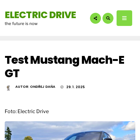
hledáte?:
ELECTRIC DRIVE
the future is now
Test Mustang Mach-E
GT
AUTOR:
ONDŘEJ DAŇA
29. 1. 2025
Foto: Electric Drive