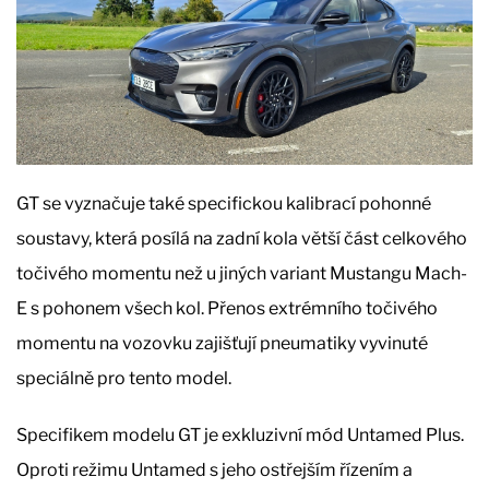
GT se vyznačuje také specifickou kalibrací pohonné
soustavy, která posílá na zadní kola větší část celkového
točivého momentu než u jiných variant Mustangu Mach-
E s pohonem všech kol. Přenos extrémního točivého
momentu na vozovku zajišťují pneumatiky vyvinuté
speciálně pro tento model.
Specifikem modelu GT je exkluzivní mód Untamed Plus.
Oproti režimu Untamed s jeho ostřejším řízením a