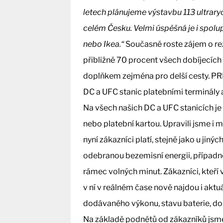
letech plánujeme výstavbu 113 ultraryc
celém Česku. Velmi úspěšná je i spolu
nebo Ikea.“
Současně roste zájem o rezi
přibližně 70 procent všech dobíjecích 
doplňkem zejména pro delší cesty. PR
DC a UFC stanic platebními terminály 
Na všech našich DC a UFC stanicích j
nebo platební kartou. Upravili jsme i
nyní zákazníci platí, stejně jako u jin
odebranou bezemisní energii, případně
rámec volných minut. Zákazníci, kteří 
v ní v reálném čase nově najdou i aktuá
dodávaného výkonu, stavu baterie, do
Na základě podnětů od zákazníků jsme 