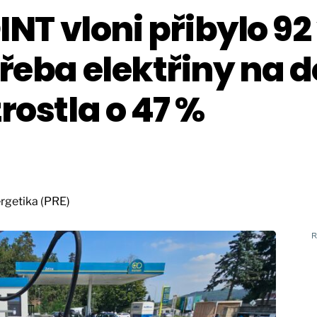
OINT vloni přibylo 9
třeba elektřiny na d
rostla o 47 %
ergetika (PRE)