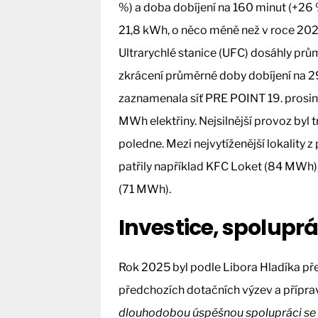
%) a doba dobíjení na 160 minut (+26 
21,8 kWh, o něco méně než v roce 202
Ultrarychlé stanice (UFC) dosáhly prů
zkrácení průměrné doby dobíjení na 2
zaznamenala síť PRE POINT 19. prosin
MWh elektřiny. Nejsilnější provoz byl
poledne. Mezi nejvytíženější lokality 
patřily například KFC Loket (84 MWh
(71 MWh).
Investice, spolupr
Rok 2025 byl podle Libora Hladíka p
předchozích dotačních výzev a příprav
dlouhodobou úspěšnou spolupráci se s