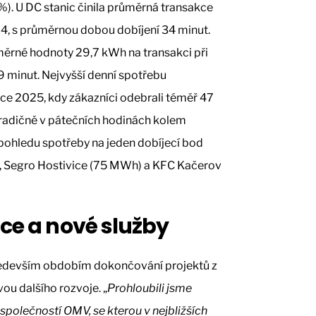
%). U DC stanic činila průměrná transakce
4, s průměrnou dobou dobíjení 34 minut.
měrné hodnoty 29,7 kWh na transakci při
9 minut. Nejvyšší denní spotřebu
ce 2025, kdy zákazníci odebrali téměř 47
 tradičně v pátečních hodinách kolem
z pohledu spotřeby na jeden dobíjecí bod
), Segro Hostivice (75 MWh) a KFC Kačerov
áce a nové služby
ředevším obdobím dokončování projektů z
ou dalšího rozvoje. „
Prohloubili jsme
polečností OMV, se kterou v nejbližších