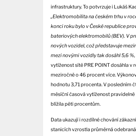
infrastruktury. To potvrzuje i Lukáš 
„Elektromobilita na českém trhu v roc
konci roku bylo v České republice pr
bateriových elektromobilů (BEV). V p
nových vozidel, což představuje mezir
mezi novými vozidly tak dosáhl 5,6 %,
vytíženost sítě PRE POINT dosáhla v 
meziročně o 46 procent více. Výkonov
hodnotu 3,71 procenta. V posledním č
měsíční časová vytíženost pravidelně
blížila pěti procentům.
Data ukazují i rozdílné chování zákazn
stanicích vzrostla průměrná odebraná 