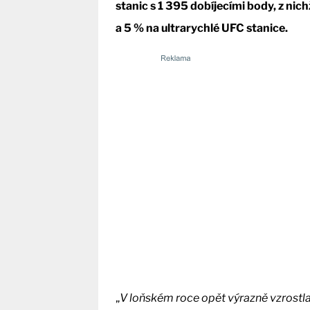
stanic s 1 395 dobíjecími body, z nic
a 5 % na ultrarychlé UFC stanice.
„
V loňském roce opět výrazně vzrostla