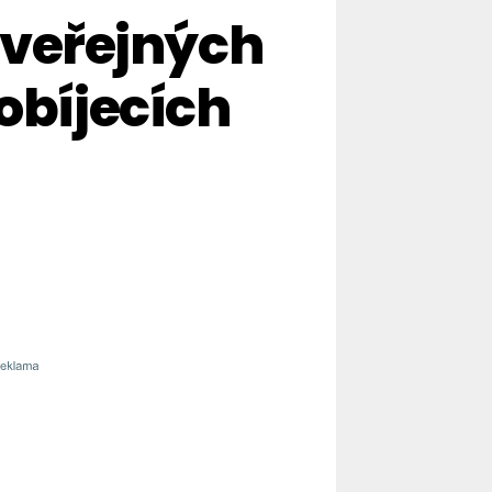
2 veřejných
obíjecích