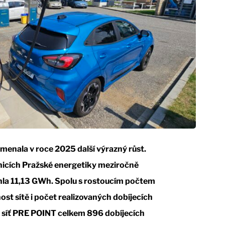
menala v roce 2025 další výrazný růst.
anicích Pražské energetiky meziročně
áhla 11,13 GWh. Spolu s rostoucím počtem
ost sítě i počet realizovaných dobíjecích
o síť PRE POINT celkem 896 dobíjecích