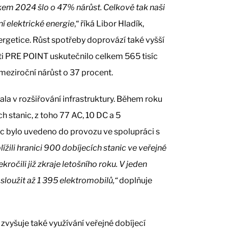
kem 2024 šlo o 47% nárůst. Celkově tak naši
í elektrické energie
,“ říká Libor Hladík,
rgetice. Růst spotřeby doprovází také vyšší
íti PRE POINT uskutečnilo celkem 565 tisíc
 meziroční nárůst o 37 procent.
la v rozšiřování infrastruktury. Během roku
 stanic, z toho 77 AC, 10 DC a 5
ic bylo uvedeno do provozu ve spolupráci s
lížili hranici 900 dobíjecích stanic ve veřejné
ročili již zkraje letošního roku. V jeden
loužit až 1 395 elektromobilů,“
doplňuje
vyšuje také využívání veřejné dobíjecí