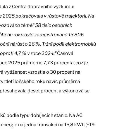
Kadula z Centra dopravního výzkumu:
e 2025 pokračovala v růstové trajektorii. Na
ovozováno téměř 58 tisíc osobních
růběhu roku bylo zaregistrováno 13 806
oční nárůst o 26 %. Tržní podíl elektromobilů
 oproti 4,7 % v roce 2024
.“
Časová
roce 2025 průměrně 7,73 procenta, což je
á vytíženost vzrostla o 30 procent na
tvrtletí loňského roku navíc průměrná
 přesahovala deset procent a výkonová se
íků podle typu dobíjecích stanic. Na AC
energie na jednu transakci na 15,8 kWh (+19