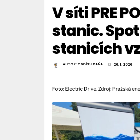
V síti PRE P
stanic. Spo
stanicích vz
AUTOR:
ONDŘEJ DAŇA
26. 1. 2026
Foto: Electric Drive. Zdroj: Pražská en