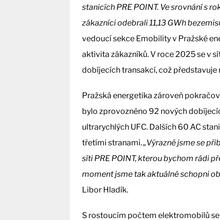
stanicích PRE POINT. Ve srovnání s ro
zákazníci odebrali 11,13 GWh bezemisn
vedoucí sekce Emobility v Pražské ene
aktivita zákazníků. V roce 2025 se v s
dobíjecích transakcí, což představuje
Pražská energetika zároveň pokračova
bylo zprovozněno 92 nových dobíjecích
ultrarychlých UFC. Dalších 60 AC stan
třetími stranami.
„Výrazně jsme se přib
síti PRE POINT, kterou bychom rádi přek
moment jsme tak aktuálně schopni obs
Libor Hladík.
S rostoucím počtem elektromobilů se z