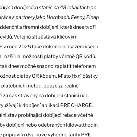
hlých dobíjecích stanic na 48 lokalitách po
práce s partnery jako Hornbach, Penny, Finep
denční a firemní dobíjení, které dnes tvoří
cyklů. Veřejná síť zůstává klíčovým
E v roce 2025 také dokončila osazení všech
a rozšířila možnosti platby včetně QR kódů.
e tak dnes možné snadno zaplatit telefonem
 možnost platby QR kódem. Místo fixní částky
ých platebních metod, pouze za reálně
 za čas strávený na dobíjecí stanici nad
využívají k dobíjení aplikaci PRE CHARGE,
lní stav probíhající dobíjecí relace včetně
by dobíjení nebo odebraných kilowatthodin.
připravili i dva nové výhodné tarify PRE