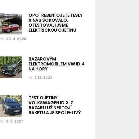
OPOTŘEBENÍ OJETÉ TESLY
X NÁS ŠOKOVALO.
OTESTOVALI JSME
ELEKTRICKOU OJETINU
20. 4. 2026
BAZAROVÝM
ELEKTROMOBILEM VW ID.4
NA HORY
1. 12. 2024
TEST OJETINY
VOLKSWAGEN ID.3: Z
BAZARU UŽ NESTOJÍ
RAKETU A JE SPOLEHLIVÝ
5. 6. 2024