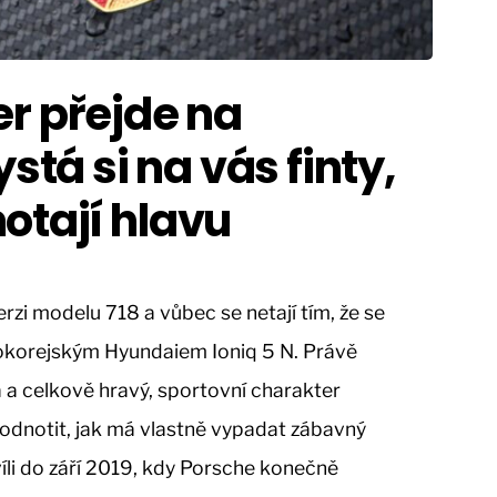
r přejde na
ystá si na vás finty,
otají hlavu
rzi modelu 718 a vůbec se netají tím, že se
 jihokorejským Hyundaiem Ioniq 5 N. Právě
 a celkově hravý, sportovní charakter
hodnotit, jak má vlastně vypadat zábavný
íli do září 2019, kdy Porsche konečně