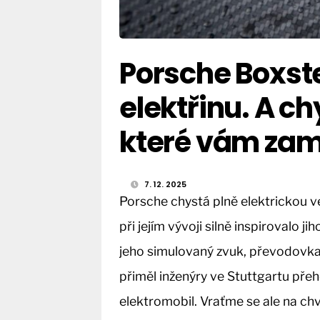
Porsche Boxste
elektřinu. A ch
které vám zam
7. 12. 2025
Porsche chystá plně elektrickou ve
při jejím vývoji silně inspirovalo
jeho simulovaný zvuk, převodovka
přiměl inženýry ve Stuttgartu pře
elektromobil. Vraťme se ale na chv