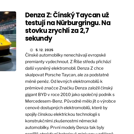
Denza Z: Čínský Taycan už
testují na Nürburgringu. Na
stovku zrychlí za 2,7
sekundy
5. 12. 2025
Čínské automobilky nenechávají evropské
premianty vydechnout. Z Říše středu přichází
další vysněný elektromobil. Denza Z chce
skalpovat Porsche Taycan, ale za podstatně
méně peněz. Od levných elektromobilů k
prémiové značce Značku Denza založil čínský
gigant BYD v roce 2010 jako společný podnik s
Mercedesem-Benz. Původně mělo jít o výrobce
cenově dostupných elektromobilů, které by
spojily čínskou elektrickou technologii s
konstrukčními zkušenostmi německé
automobilky. První modely Denza tak byly
nepříliš atraktivní bateriové minivany vzdáleně