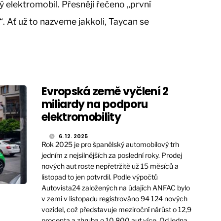
vý elektromobil. Přesněji řečeno „první
. Ať už to nazveme jakkoli, Taycan se
Evropská země vyčlení 2
miliardy na podporu
elektromobility
6. 12. 2025
Rok 2025 je pro španělský automobilový trh
jedním z nejsilnějších za poslední roky. Prodej
nových aut roste nepřetržitě už 15 měsíců a
listopad to jen potvrdil. Podle výpočtů
Autovista24 založených na údajích ANFAC bylo
v zemi v listopadu registrováno 94 124 nových
vozidel, což představuje meziroční nárůst o 12,9
procenta a zhruba o 10 800 aut více. Od ledna