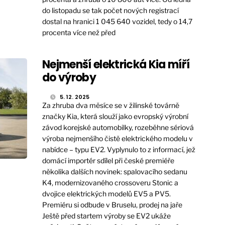
do listopadu se tak počet nových registrací
dostal na hranici 1 045 640 vozidel, tedy o 14,7
procenta více než před
Nejmenší elektrická Kia míří
do výroby
5. 12. 2025
Za zhruba dva měsíce se v žilinské továrně
značky Kia, která slouží jako evropský výrobní
závod korejské automobilky, rozeběhne sériová
výroba nejmenšího čistě elektrického modelu v
nabídce – typu EV2. Vyplynulo to z informací, jež
domácí importér sdílel při české premiéře
několika dalších novinek: spalovacího sedanu
K4, modernizovaného crossoveru Stonic a
dvojice elektrických modelů EV5 a PV5.
Premiéru si odbude v Bruselu, prodej na jaře
Ještě před startem výroby se EV2 ukáže