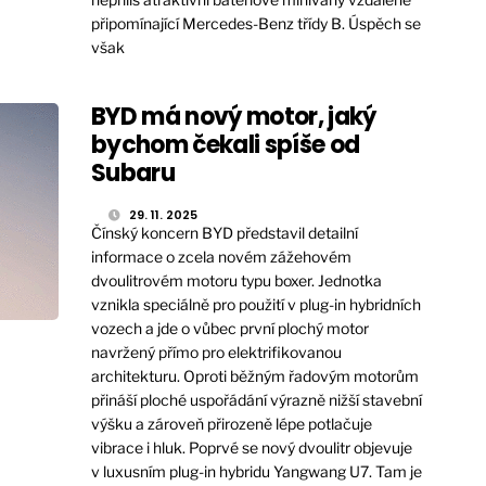
připomínající Mercedes-Benz třídy B. Úspěch se
však
BYD má nový motor, jaký
bychom čekali spíše od
Subaru
29. 11. 2025
Čínský koncern BYD představil detailní
informace o zcela novém zážehovém
dvoulitrovém motoru typu boxer. Jednotka
vznikla speciálně pro použití v plug-in hybridních
vozech a jde o vůbec první plochý motor
navržený přímo pro elektrifikovanou
architekturu. Oproti běžným řadovým motorům
přináší ploché uspořádání výrazně nižší stavební
výšku a zároveň přirozeně lépe potlačuje
vibrace i hluk. Poprvé se nový dvoulitr objevuje
v luxusním plug-in hybridu Yangwang U7. Tam je