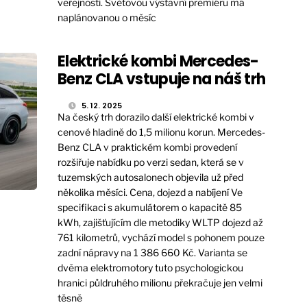
veřejnosti. Světovou výstavní premiéru má
naplánovanou o měsíc
Elektrické kombi Mercedes-
Benz CLA vstupuje na náš trh
5. 12. 2025
Na český trh dorazilo další elektrické kombi v
cenové hladině do 1,5 milionu korun. Mercedes-
Benz CLA v praktickém kombi provedení
rozšiřuje nabídku po verzi sedan, která se v
tuzemských autosalonech objevila už před
několika měsíci. Cena, dojezd a nabíjení Ve
specifikaci s akumulátorem o kapacitě 85
kWh, zajišťujícím dle metodiky WLTP dojezd až
761 kilometrů, vychází model s pohonem pouze
zadní nápravy na 1 386 660 Kč. Varianta se
dvěma elektromotory tuto psychologickou
hranici půldruhého milionu překračuje jen velmi
těsně