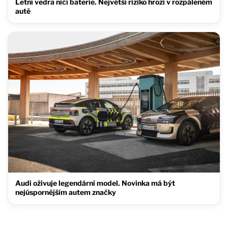
Letní vedra ničí baterie. Největší riziko hrozí v rozpáleném
autě
Audi oživuje legendární model. Novinka má být
nejúspornějším autem značky