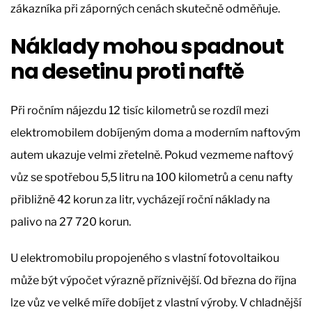
zákazníka při záporných cenách skutečně odměňuje.
Náklady mohou spadnout
na desetinu proti naftě
Při ročním nájezdu 12 tisíc kilometrů se rozdíl mezi
elektromobilem dobíjeným doma a moderním naftovým
autem ukazuje velmi zřetelně. Pokud vezmeme naftový
vůz se spotřebou 5,5 litru na 100 kilometrů a cenu nafty
přibližně 42 korun za litr, vycházejí roční náklady na
palivo na 27 720 korun.
U elektromobilu propojeného s vlastní fotovoltaikou
může být výpočet výrazně příznivější. Od března do října
lze vůz ve velké míře dobíjet z vlastní výroby. V chladnější