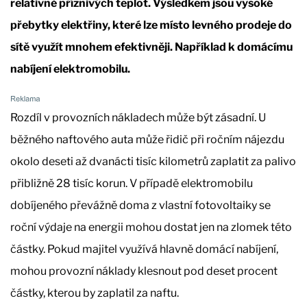
relativně příznivých teplot. Výsledkem jsou vysoké
přebytky elektřiny, které lze místo levného prodeje do
sítě využít mnohem efektivněji. Například k domácímu
nabíjení elektromobilu.
Rozdíl v provozních nákladech může být zásadní. U
běžného naftového auta může řidič při ročním nájezdu
okolo deseti až dvanácti tisíc kilometrů zaplatit za palivo
přibližně 28 tisíc korun. V případě elektromobilu
dobíjeného převážně doma z vlastní fotovoltaiky se
roční výdaje na energii mohou dostat jen na zlomek této
částky. Pokud majitel využívá hlavně domácí nabíjení,
mohou provozní náklady klesnout pod deset procent
částky, kterou by zaplatil za naftu.