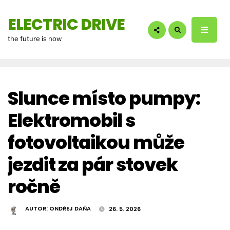
hledáte?:
ELECTRIC DRIVE
the future is now
Slunce místo pumpy:
Elektromobil s
fotovoltaikou může
jezdit za pár stovek
ročně
AUTOR:
ONDŘEJ DAŇA
26. 5. 2026