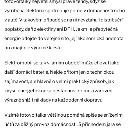
fotovoltaiky největší smysl právě tehdy, když se
vyrobená elektřina spotřebuje přímo v domácnosti nebo
v autě. V takovém případě se na ni nevztahují distribuční
poplatky, daň z elektřiny ani DPH. Jakmile přebytečná
energie odejde do veřejné sítě, její ekonomická hodnota
pro majitele výrazně klesá.
Elektromobil se tak v jarním období může chovat jako
další domácí baterie. Nejde přitom jen o technickou
zajímavost, ale hlavně o velmi praktický způsob, jak
zvýšit energetickou soběstačnost domu a zároveň
výrazně snížit náklady na každodenní dopravu.
V zimě fotovoltaika většinou pomáhá spíše se snížením
účtů za běžný provoz domácnosti. S příchodem jara se