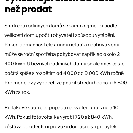
než prodat
Spotřeba rodinných domů se samozřejmě liší podle
velikosti domu, počtu obyvatel i způsobu vytápění.
Pokud domácnost elektřinou netopí a neohřívá vodu,
může se roční spotřeba pohybovat například okolo 2
400 kWh. U běžných rodinných domů se ale dnes často
počítá spíše s rozpětím od 4 000 do 9 000 kWh ročně.
Pro modelový výpočet lze použít střední hodnotu 6 500
kWh za rok.
Při takové spotřebě připadá na květen přibližně 540
kWh. Pokud fotovoltaika vyrobí 720 až 840 kWh,
zůstává po odečtení provozu domácnosti přebytek