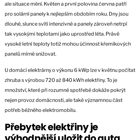
ale situace mění. Květen a první polovina června patří
pro solární panely k nejlepším obdobím roku. Dny jsou
dlouhé, slunce svítí intenzivně a panely zároveň netrpí
tak vysokými teplotami jako uprostřed léta. Právě
vysoké letní teploty totiž mohou účinnost křemíkových
panelů mírně snižovat.
U domácí elektrárny o výkonu 6 kWp lze v květnu počítat
zhruba s výrobou 720 až 840 kWh elektřiny. To je
množství, které při rozumné spotřebě dokáže pokrýt
nejen provoz domácnosti, ale také významnou část
potřeb běžného elektromobilu.
Přebytek elektřiny je
výhodnější uložit do auta