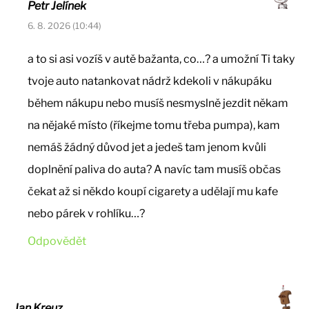
Petr Jelínek
6. 8. 2026 (10:44)
a to si asi vozíš v autě bažanta, co…? a umožní Ti taky
tvoje auto natankovat nádrž kdekoli v nákupáku
během nákupu nebo musíš nesmyslně jezdit někam
na nějaké místo (říkejme tomu třeba pumpa), kam
nemáš žádný důvod jet a jedeš tam jenom kvůli
doplnění paliva do auta? A navíc tam musíš občas
čekat až si někdo koupí cigarety a udělají mu kafe
nebo párek v rohlíku…?
Odpovědět
Jan Kreuz