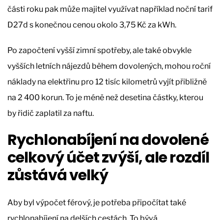
části roku pak může majitel využívat například noční tarif
D27d s konečnou cenou okolo 3,75 Kč za kWh.
Po započtení vyšší zimní spotřeby, ale také obvykle
vyšších letních nájezdů během dovolených, mohou roční
náklady na elektřinu pro 12 tisíc kilometrů vyjít přibližně
na 2 400 korun. To je méně než desetina částky, kterou
by řidič zaplatil za naftu.
Rychlonabíjení na dovolené
celkový účet zvýší, ale rozdíl
zůstává velký
Aby byl výpočet férový, je potřeba připočítat také
rychlonabíjení na delších cestách. To bývá