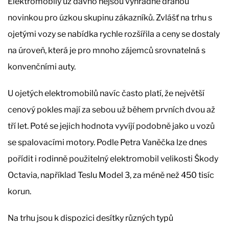
Elektromobily už dávno nejsou výhradně drahou
novinkou pro úzkou skupinu zákazníků. Zvlášť na trhu s
ojetými vozy se nabídka rychle rozšířila a ceny se dostaly
na úroveň, která je pro mnoho zájemců srovnatelná s
konvenčními auty.
U ojetých elektromobilů navíc často platí, že největší
cenový pokles mají za sebou už během prvních dvou až
tří let. Poté se jejich hodnota vyvíjí podobně jako u vozů
se spalovacími motory. Podle Petra Vaněčka lze dnes
pořídit i rodinně použitelný elektromobil velikosti Škody
Octavia, například Teslu Model 3, za méně než 450 tisíc
korun.
Na trhu jsou k dispozici desítky různých typů