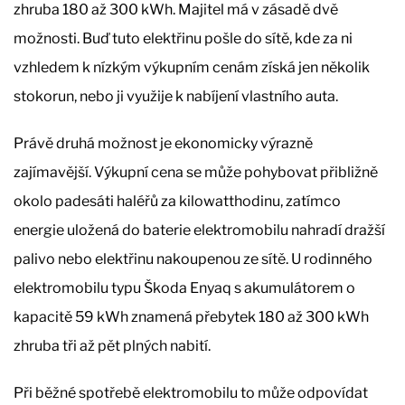
zhruba 180 až 300 kWh. Majitel má v zásadě dvě
možnosti. Buď tuto elektřinu pošle do sítě, kde za ni
vzhledem k nízkým výkupním cenám získá jen několik
stokorun, nebo ji využije k nabíjení vlastního auta.
Právě druhá možnost je ekonomicky výrazně
zajímavější. Výkupní cena se může pohybovat přibližně
okolo padesáti haléřů za kilowatthodinu, zatímco
energie uložená do baterie elektromobilu nahradí dražší
palivo nebo elektřinu nakoupenou ze sítě. U rodinného
elektromobilu typu Škoda Enyaq s akumulátorem o
kapacitě 59 kWh znamená přebytek 180 až 300 kWh
zhruba tři až pět plných nabití.
Při běžné spotřebě elektromobilu to může odpovídat