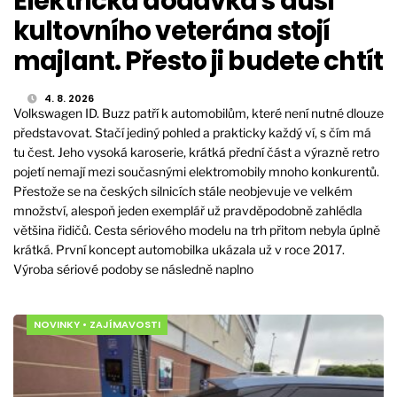
Elektrická dodávka s duší
kultovního veterána stojí
majlant. Přesto ji budete chtít
4. 8. 2026
Volkswagen ID. Buzz patří k automobilům, které není nutné dlouze
představovat. Stačí jediný pohled a prakticky každý ví, s čím má
tu čest. Jeho vysoká karoserie, krátká přední část a výrazně retro
pojetí nemají mezi současnými elektromobily mnoho konkurentů.
Přestože se na českých silnicích stále neobjevuje ve velkém
množství, alespoň jeden exemplář už pravděpodobně zahlédla
většina řidičů. Cesta sériového modelu na trh přitom nebyla úplně
krátká. První koncept automobilka ukázala už v roce 2017.
Výroba sériové podoby se následně naplno
NOVINKY
•
ZAJÍMAVOSTI