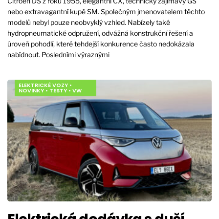
Citroën DS z roku 1955, elegantní CX, technicky zajímavý GS
nebo extravagantní kupé SM. Společným jmenovatelem těchto
modelů nebyl pouze neobvyklý vzhled. Nabízely také
hydropneumatické odpružení, odvážná konstrukční řešení a
úroveň pohodlí, které tehdejší konkurence často nedokázala
nabídnout. Posledními výraznými
ELEKTRICKÉ VOZY
•
NOVINKY
•
TESTY
•
VW