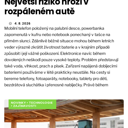
Největší riziko hrozí v
rozpáleném autě
4. 8. 2026
Mobilní telefon položený na palubní desce, powerbanka
zapomenutá v kufru nebo notebook ponechaný v tašce na
přímém slunci. Zdánlivě běžné situace mohou během letních
veder výrazně zkrátit životnost baterie a v krajním případě
způsobit i její vážné poškození. Elektronice navíc během
dovolených neškodí pouze vysoké teploty. Problém představují
také voda, vlhkost, prach a písek. Zařízení napájená dobíjecími
bateriemi používáme v létě prakticky neustále. Na cesty si
bereme telefony, fotoaparáty, notebooky, tablety pro děti,
bezdrátová sluchátka i přenosné nabíječky. Právě během
NOVINKY
•
TECHNOLOGIE
•
ZAJÍMAVOSTI