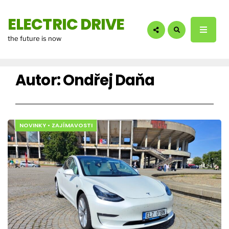
hledáte?:
ELECTRIC DRIVE
the future is now
Autor:
Ondřej Daňa
NOVINKY
•
ZAJÍMAVOSTI