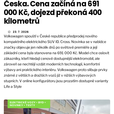
Česka. Cena začíná na 691
000 Kč, dojezd překoná 400
kilometrů
23. 7. 2026
Volkswagen spouští v České republice předprodej nového
kompaktního elektrického SUV ID. Cross. Novinka se v nabídce
značky objevuje jen několik dnů po světové premiéře a její
základní cena byla stanovena na 691 000 Kč. Model chce oslovit
zákazníky, kteří hledají cenově dostupnější elektromobil, ale
zároveň se nechtějí vzdát moderních technologií, komfortní
výbavy ani praktického interiéru. Volkswagen proto slibuje prvky
známé z větších a dražších vozů již v nižších výbavových
stupních. V online konfigurátoru jsou prozatím dostupné varianty
Life a Style
ELEKTRICKÉ VOZY
•
BYD
•
NOVINKY
•
TESTY