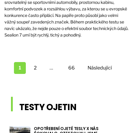
srovnatelný se sportovními automobily, prostornou kabinu,
komfortní podvozek a rozsáhlou výbavu, za kterou se u evropské
konkurence často připlácí. Na papíře proto působí jako velmi
vážný soupeř zavedených značek. Během praktického testu se
navíc ukázalo, že nejde pouze o efektní soubor technických údajů.
Sealion 7 umí být rychlý, tichý a pohodlný.
Stránkování
příspěvků
1
2
…
66
Následující
TESTY OJETIN
OPOTŘEBENÍ OJETÉ TESLY X NÁS