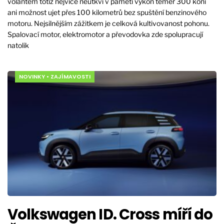
volantem totiž nejvíce neutkví v paměti výkon téměř 300 koní
ani možnost ujet přes 100 kilometrů bez spuštění benzinového
motoru. Nejsilnějším zážitkem je celková kultivovanost pohonu.
Spalovací motor, elektromotor a převodovka zde spolupracují
natolik
NOVINKY
•
ZAJÍMAVOSTI
Volkswagen ID. Cross míří do