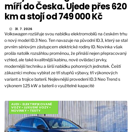
míří do Česka. Ujede přes 620
km a stojí od 749 000 Kč
31. 7. 2026
Volkswagen rozšiřuje svou nabídku elektromobilů na českém trhu
o nový model ID.3 Neo. Ten navazuje na původní ID.3, který se stal
prvním sériovým zástupcem elektrické rodiny ID. Novinka však
prošla natolik rozsáhlou proměnou, že přináší nejen přepracovaný
vzhled, ale také kvalitnější kabinu, nové ovládací prvky,
modernější techniku a širší nabídku pohonných jednotek. Čeští
zákazníci mohou vybírat ze tří stupňů výbavy, tří výkonových
variant a trojice baterií. Nejlevnější provedení ID.3 Neo Trend s
výkonem 125 kW a baterií o využitelné kapacitě
AUDI
•
ELEKTRIFIKOVANÉ
VOZY
•
LUXUSNÍ VOZY
•
NOVINKY
•
TESTY