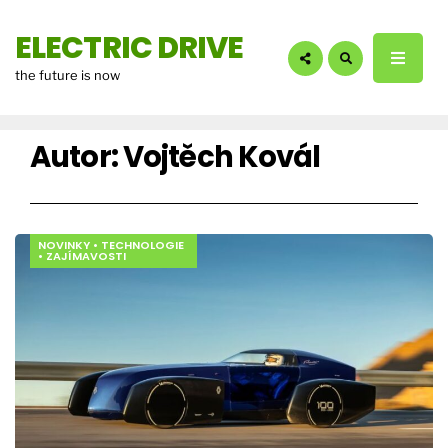
hledáte?:
ELECTRIC DRIVE
the future is now
Autor:
Vojtěch Kovál
NOVINKY
•
TECHNOLOGIE
•
ZAJÍMAVOSTI