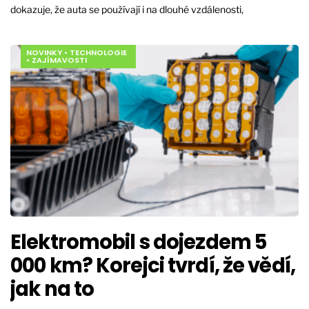
dokazuje, že auta se používají i na dlouhé vzdálenosti,
NOVINKY
•
TECHNOLOGIE
•
ZAJÍMAVOSTI
Elektromobil s dojezdem 5
000 km? Korejci tvrdí, že vědí,
jak na to