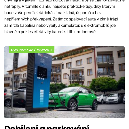
netrápily. V tomhle článku najdete praktické tipy, díky kterým
bude vaše první elektrická zima klidná, úsporná a bez
nepříjemných překvapení. Zatímco spalovací auta v zimě trápí
zamrzlá kapalina nebo vybitý akumulátor, u elektromobilů jde
hlavně o pokles efektivity baterie. Lithium-iontové
NOVINKY
•
ZAJÍMAVOSTI
Dobíjení a parkování