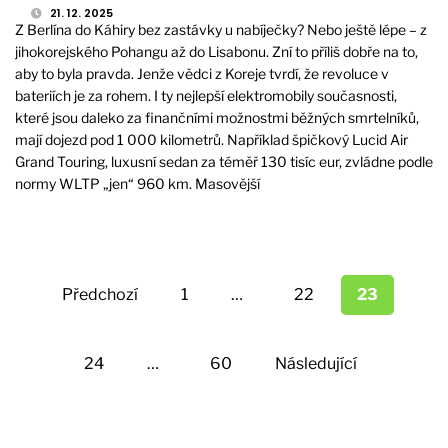
21. 12. 2025
Z Berlína do Káhiry bez zastávky u nabíječky? Nebo ještě lépe – z
jihokorejského Pohangu až do Lisabonu. Zní to příliš dobře na to,
aby to byla pravda. Jenže vědci z Koreje tvrdí, že revoluce v
bateriích je za rohem. I ty nejlepší elektromobily současnosti,
které jsou daleko za finančními možnostmi běžných smrtelníků,
mají dojezd pod 1 000 kilometrů. Například špičkový Lucid Air
Grand Touring, luxusní sedan za téměř 130 tisíc eur, zvládne podle
normy WLTP „jen“ 960 km. Masovější
Stránkování
příspěvků
Předchozí
1
…
22
23
24
…
60
Následující