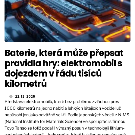
Baterie, která může přepsat
pravidla hry: elektromobil s
dojezdem v řádu tisíců
kilometrů
22. 12. 2025
Představa elektromobilů, které bez problému zvládnou přes
1000 kilometrů na jedno nabití a lehkých létajících vozidel už
nepůsobí jen jako odvážné sci-fi. Podle japonských vědců z NIMS
(National Institute for Materials Science) ve spolupráci s firmou
Toyo Tanso se totiž podařil výrazný posun v technologii lithium-
vzduchových baterií – tedy směru, který byl dlouho považovaný