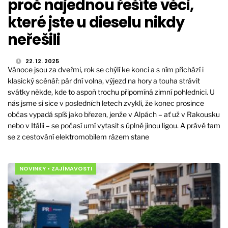
proč najednou řešíte věci,
které jste u dieselu nikdy
neřešili
22. 12. 2025
Vánoce jsou za dveřmi, rok se chýlí ke konci a s ním přichází i
klasický scénář: pár dní volna, výjezd na hory a touha strávit
svátky někde, kde to aspoň trochu připomíná zimní pohlednici. U
nás jsme si sice v posledních letech zvykli, že konec prosince
občas vypadá spíš jako březen, jenže v Alpách – ať už v Rakousku
nebo v Itálii – se počasí umí vytasit s úplně jinou ligou. A právě tam
se z cestování elektromobilem rázem stane
NOVINKY
•
ZAJÍMAVOSTI