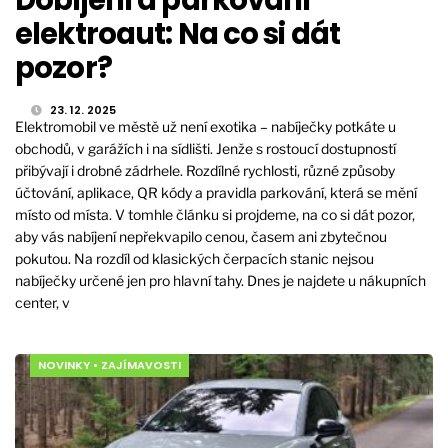
elektroaut: Na co si dát
pozor?
23. 12. 2025
Elektromobil ve městě už není exotika – nabíječky potkáte u
obchodů, v garážích i na sídlišti. Jenže s rostoucí dostupností
přibývají i drobné zádrhele. Rozdílné rychlosti, různé způsoby
účtování, aplikace, QR kódy a pravidla parkování, která se mění
místo od místa. V tomhle článku si projdeme, na co si dát pozor,
aby vás nabíjení nepřekvapilo cenou, časem ani zbytečnou
pokutou. Na rozdíl od klasických čerpacích stanic nejsou
nabíječky určené jen pro hlavní tahy. Dnes je najdete u nákupních
center, v
NOVINKY
•
ZAJÍMAVOSTI