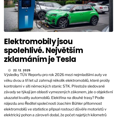
Elektromobily jsou
spolehlivé. Největším
zklamáním je Tesla
22. 12. 2025
Výsledky TÜV Reportu pro rok 2026 mezi nejmladšími auty ve
věku dvou a tří let už zahrnují několik elektromobilů, které prošly
kontrolami v síti německých stanic STK. Přestože sledované
závady se týkají jen oblastí vymezených zákonem, jde o objektivní
ukazatel kvality automobilů. Elektřina na dlouhé trasy? Podle
nájezdu ano Ředitel společnosti Joachim Bühler přítomnost
elektromobilů ve statistice připsal rostoucí důvěře motoristů v
elektrický pohon a zároveň dodal, že počet najetých kilometrů