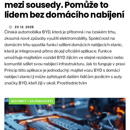
mezi sousedy. Pomůže to
lidem bez domácího nabíjení
23. 12. 2025
Čínská automobilka BYD, která je přítomná i na českém trhu,
zkoumá nové způsoby využití elektromobility. Společnost na
domácím trhu spustila funkci sdílení domácích nabíjecích stanic,
která je integrovaná přímo do její oficiální aplikace. Funkce
umožňuje majitelům vozidel BYD žijícím ve stejné rezidenci nebo
komunitě sdílet svou nabíjecí infrastrukturu. Jak to funguje v praxi
Princip této aplikace je jednoduchý: majitel vozu BYD s domácí
nabíjecí stanicí ji může zpřístupnit dalším řidičům jezdícím s auty
značky BYD, kteří žijí v okolí. Prostřednictvím
NOVINKY
•
ZAJÍMAVOSTI