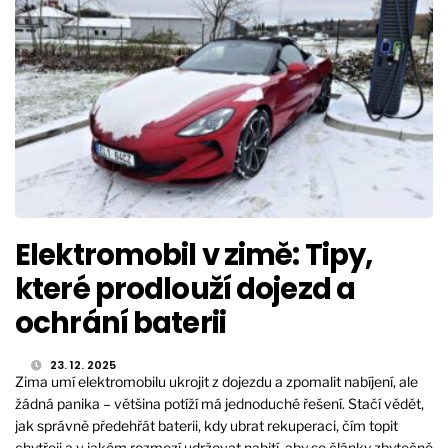
Elektromobil v zimě: Tipy,
které prodlouží dojezd a
ochrání baterii
23. 12. 2025
Zima umí elektromobilu ukrojit z dojezdu a zpomalit nabíjení, ale
žádná panika – většina potíží má jednoduché řešení. Stačí vědět,
jak správně předehřát baterii, kdy ubrat rekuperaci, čím topit
chytřeji a v jakém rozmezí udržovat nabití, aby se články zbytečně