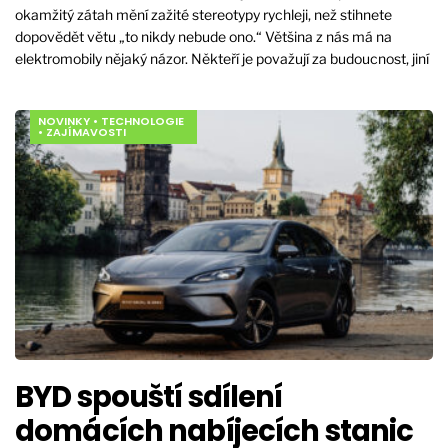
okamžitý zátah mění zažité stereotypy rychleji, než stihnete
dopovědět větu „to nikdy nebude ono.“ Většina z nás má na
elektromobily nějaký názor. Někteří je považují za budoucnost, jiní
NOVINKY
•
TECHNOLOGIE
•
ZAJÍMAVOSTI
BYD spouští sdílení
domácích nabíjecích stanic