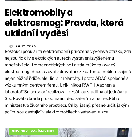
Elektromobily a
elektrosmog: Pravda, která
uklidní i vyděsí
24. 12. 2025
Rostoucí popularita elektromobilů přirozeně vyvolává otázku, zda
nejsou řidiči v elektrických autech vystaveni zvýšenému
množství elektromagnetických polí a zda může takzvaný
elektrosmog představovat zdravotní riziko. Tento problém zajímá
nejen běžné řidiče, ale i lidi s implantáty. I proto ADAC společně s
výzkumným centrem femu, Uniklinikou RWTH Aachen a
laboratoří Seibersdorf realizoval rozsáhlou studii na objednávku
Spolkového úřadu pro ochranu před zářením a německého
ministerstva životního prostředí. Cíl byl jasný: přesně určit, jakým
polím jsou cestující v elektromobilech vystaveni a zda
NOVINKY
•
ZAJÍMAVOSTI