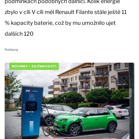
podmínkách podobných dálnici. Kolik energie
zbylo v cíli V cíli měl Renault Filante stále ještě 11
% kapacity baterie, což by mu umožnilo ujet
dalších 120
NOVINKY
•
ZAJÍMAVOSTI